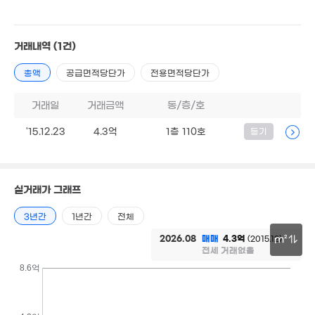
374억
'14. 11
8.98억
거래내역
(1건)
24억
'15. 03
'18. 08
총액
공급면적당단가
전용면적당단가
1.2억
81m²
거래일
거래금액
동/층/호
8.05억
1.54억
27.75억
'23. 01
'15.12.23
4.3억
1층 110호
등기
'17. 10
'23. 01
실거래가 그래프
3년간
1년간
전체
2026.08
매매
4.3억
(2015.12)
m²
전세 거래없음
30m
8.6억
1.18억
'21. 03