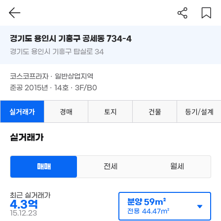
경기도 용인시 기흥구 공세동 734-4
경기도 용인시 기흥구 탑실로 34
도로명
.1억
2m²
경기도 용인시 기흥구 공세동 734-4
필터
매물 탐색
코스코프라자 · 일반상업지역
경기도 용인시 기흥구 탑실로 34
준공 2015년 · 14호 · 3F/B0
코스코프라자 · 일반상업지역
준공 2015년 · 14호 · 3F/B0
50.95억
'20. 11
실거래가
경매
토지
건물
등기/설계
실거래가
1.5억
9,000만
매매
전세
월세
46m²
57m²
상가사무실
22억
매매 2억 8000만원
최근 실거래가
실거래
'17. 08
분양
59m²
공급
44m²
/
전용
33m²
4.3억
계약일 '19. 04
전용
44.47m²
15.12.23