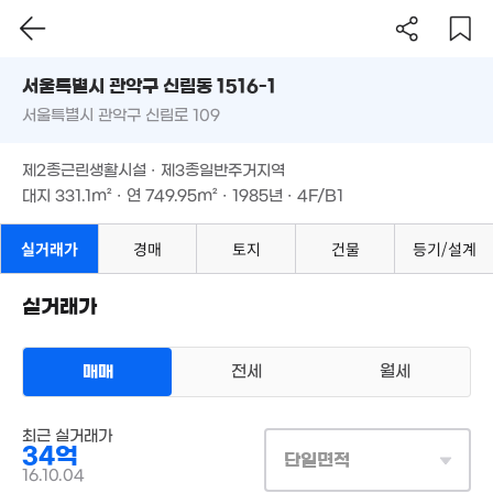
9.17억
서울시 관악구 신림동 1516-1
4.3억
매물
3.6억
'23. 04
24. 08
서울특별시 관악구 신림로 109
도로명
65m²
서울특별시 관악구 신림동 1516-1
필터
매물 탐색
17억
제2종근린생활시설 · 제3종일반주거지역
서울특별시 관악구 신림로 109
'26. 02
대지
331.1m²
· 연
749.95m²
· 1985년 · 4F/B1
1.97억
89m²
30억
'26. 06
제2종근린생활시설 · 제3종일반주거지역
대지
331.1m²
· 연
749.95m²
· 1985년 · 4F/B1
5.5억
매물
'17. 11
실거래가
경매
토지
건물
등기/설계
19.2억
'17. 07
실거래가
매매
전세
월세
상업용건물
최근 실거래가
매매 34억
48억
실거래
34억
'20. 07
대지
331m²
/
연
750m²
단일면적
계약일 '16. 10
36.5억
16.10.04
매물
'22. 03