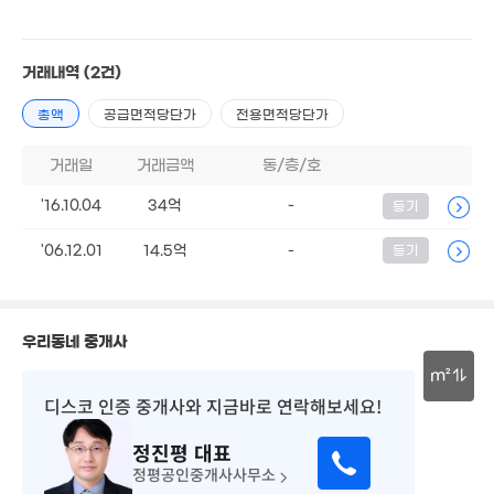
32.9억
월 4
'10. 10
 55만
42m
4m²
거래내역
(2건)
21억
39.5억
'16. 05
11.65억
'25. 11
27.3억
'24. 03
총액
공급면적당단가
전용면적당단가
'22. 03
거래일
거래금액
동/층/호
7.8억
15억
3.7억
매물
'08. 01
'14. 07
'06. 11
'16.10.04
34억
-
등기
30억
매물
'06.12.01
14.5억
-
등기
'22. 04
28.8억
월 52만
16억
'21. 01
30m²
'23. 11
우리동네 중개사
2.8억
'12. 04
15억
11.7억
m²
60억
'17. 03
'18. 02
디스코 인증 중개사
와 지금바로 연락해보세요!
'26. 06
30m
24.5억
21.5억
8.2억
'21. 07
매물
정진평
대표
'10. 08
'16. 07
정평공인중개사사무소