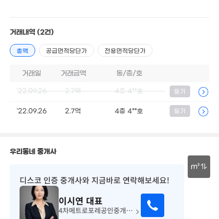
7.2억
111m²
'11. 02
3.2억
'18. 11
거래내역
(2건)
1억
3.7억
'25. 09
'12. 03
총액
공급면적당단가
전용면적당단가
거래일
거래금액
동/층/호
2.9억
'19. 02
'22.09.26
2.7억
4층 4**호
등기
5,285만
8.5억
'17. 06
7,400만
'22.09.26
2.7억
4층 4**호
등기
5.23억
'15. 03
61m²
'23. 07
400만
1.05억
1m²
67m²
1.12억
2.67억
'14. 03
우리동네 중개사
'20. 10
m²
6,300만
10.35억
디스코 인증 중개사
와 지금바로 연락해보세요!
'08. 05
'26.07.22.
30m
이시연
대표
4차메트로포레공인중개사사무소