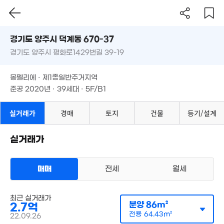
'20. 05
경기도 양주시 덕계동 670-37
1,000만
'16. 05
경기도 양주시 평화로1429번길 39-19
도로명
경기도 양주시 덕계동 670-37
필터
매물 탐색
몽펠리에 · 제1종일반주거지역
경기도 양주시 평화로1429번길 39-19
준공 2020년 · 39세대 · 5F/B1
3.74억
'18. 10
몽펠리에 · 제1종일반주거지역
준공 2020년 · 39세대 · 5F/B1
9,600만
400만
'19. 07
'21. 02
1.35억
실거래가
경매
토지
건물
등기/설계
83m²
실거래가
2.18억
'18. 04
매매
전세
월세
6.51억
'20. 01
다세대
매매 2억 7000만원
최근 실거래가
실거래
분양
86m²
2.7억
공급
86m²
/
전용
64m²
5,700만
계약일 '22. 09
'23. 03
전용
64.43m²
22.09.26
2.5억