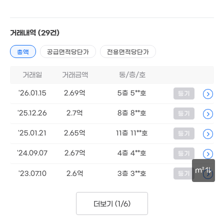
35.95억
물
'19. 12
거래내역
(29건)
1.37억
총액
공급면적당단가
전용면적당단가
1.6억
월 115만
61m²
.98억
25m²
2.7억
55m²
71m²
44m²
거래일
거래금액
동/층/호
'26.01.15
2.69억
5층 5**호
등기
4.8억
24m²
'25.12.26
2.7억
8층 8**호
등기
.6억
5억
2m²
22m²
26.5억
'25.01.21
2.65억
11층 11**호
등기
'26. 07
2억
0m²
'24.09.07
2.67억
4층 4**호
등기
14.4억
'25. 09
m²
4.1억
'23.07.10
2.6억
3층 3**호
등기
16.5억
12.5억
28m²
'20. 11
'25. 11
30m
4.4억
더보기 (
1/6
)
24m²