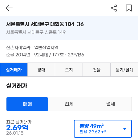
3.5억
8억
25m²
매물
서울시 서대문구 대현동 104-36
'09. 05
서울특별시 서대문구 신촌로 149
월 75만
도로명
월 101만
21m²
26m²
월 4만
서울특별시 서대문구 대현동 104-36
필터
매물 탐색
31m²
신촌자이엘라 · 일반상업지역
4.05억
서울특별시 서대문구 신촌로 149
30억
40m²
준공 2014년 · 92세대 / 177호 · 23F/B6
1.45억
0m²
49m²
7.8억
신촌자이엘라 · 일반상업지역
'19. 03
1.73억
,500만
준공 2014년 · 92세대 / 177호 · 23F/B6
49m²
41m²
41억
43.6억
.88억
실거래가
경매
토지
건물
등기/설계
2억
'24. 09
'13. 06
59m²
25m²
1.
56억
22
'20. 05
실거래가
11.8억
월 12
11억
'09. 07
2.14억
30m
'15. 05
52m²
매매
전세
월세
1.
33
최근 실거래가
주상복합
13.44억
분양
49m²
2.69억
매매 2억 6900만원
'08. 04
실거래
공급
49m²
/
전용
30m²
전용
29.62m²
26.01.15
계약일 '26. 01