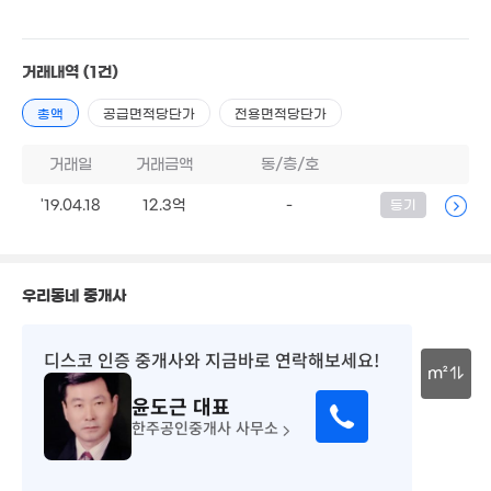
5억
'08. 08
9.2억
거래내역
(1건)
23억
'25. 12
'19. 07
총액
공급면적당단가
전용면적당단가
거래일
거래금액
동/층/호
10.4억
'19. 06
3억
'19.04.18
12.3억
-
등기
'13. 06
1.25억
.3억
72m²
8. 10
7.15억
4,000만
우리동네 중개사
'15. 03
55m²
2억
210m²
6.49억
디스코 인증 중개사
와 지금바로 연락해보세요!
'16. 07
m²
윤도근
대표
30m
한주공인중개사 사무소