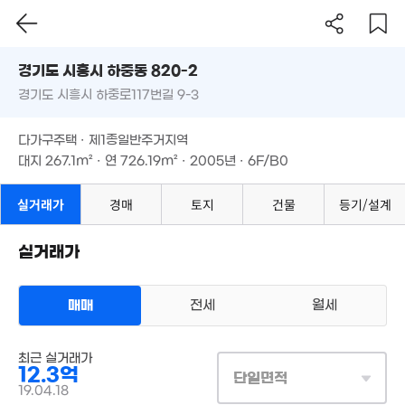
경기도 시흥시 하중동 820-2
경기도 시흥시 하중로117번길 9-3
도로명
경기도 시흥시 하중동 820-2
필터
매물 탐색
다가구주택 · 제1종일반주거지역
경기도 시흥시 하중로117번길 9-3
대지
267.1m²
· 연
726.19m²
· 2005년 · 6F/B0
다가구주택 · 제1종일반주거지역
대지
267.1m²
· 연
726.19m²
· 2005년 · 6F/B0
9억
'20. 10
2.9억
실거래가
경매
토지
건물
등기/설계
'17. 04
1.53억
'13. 03
실거래가
7.2억
7.9억
매매
전세
월세
'16. 08
'18. 05
5.8억
4.1억
'22. 05
'19. 10
상업용건물
13.9억
매매 12억 3000만원
최근 실거래가
'17. 08
실거래
12.3억
대지
267m²
/
연
726m²
단일면적
계약일 '19. 04
19.04.18