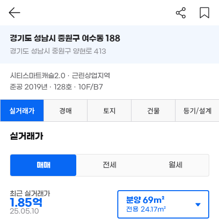
경기도 성남시 중원구 여수동 188
경기도 성남시 중원구 양현로 413
도로명
경기도 성남시 중원구 여수동 188
필터
매물 탐색
시티스마트캐슬2.0 · 근린상업지역
3.21억
경기도 성남시 중원구 양현로 413
1.7억
준공 2019년 · 128호 · 10F/B7
.9억
117m²
62m²
1m²
시티스마트캐슬2.0 · 근린상업지역
67.28억
39억
4.66억
1.8억
'16. 10
준공 2019년 · 128호 · 10F/B7
4m²
93m²
59m²
실거래가
경매
토지
건물
등기/설계
1.9억
43억
70m²
. 08
실거래가
2.65억
93억
86m²
9m²
매매
전세
월세
3.78억
97m²
오피스텔
65억
최근 실거래가
매매 2억 1600만원
1m²
실거래
분양
69m²
1.85억
공급
69m²
/
전용
24m²
6.94억
계약일 '25. 05
전용
24.17m²
25.05.10
156m²