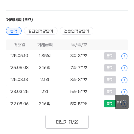
거래내역
(9건)
총액
공급면적당단가
전용면적당단가
거래일
거래금액
동/층/호
'25.05.10
1.85억
3층 3**호
등기
'25.05.08
2.16억
7층 7**호
등기
'25.03.13
2.1억
8층 8**호
등기
'23.03.25
2억
5층 5**호
등기
m²
'22.05.06
2.16억
5층 5**호
등기
30m
더보기 (
1/2
)