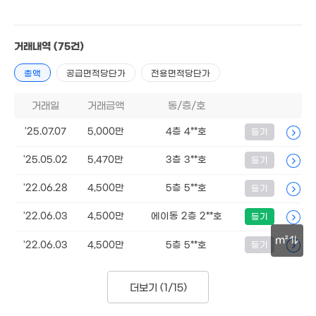
1억
34m²
월 75만
39m²
거래내역
(75건)
7,500만
45m²
24.75억
총액
공급면적당단가
전용면적당단가
'18. 12
거래일
거래금액
동/층/호
2.3억
경매
126m²
'25.07.07
5,000만
4층 4**호
등기
'25.05.02
5,470만
3층 3**호
등기
3.2억
매물
월 15만
117m²
27m²
'22.06.28
4,500만
5층 5**호
등기
26억
'22. 03
'22.06.03
4,500만
에이동 2층 2**호
등기
16.5억
매물
'22. 03
m²
'22.06.03
4,500만
5층 5**호
등기
2.07억
14.5억
30m
0m²
487m²
더보기 (
1/15
)