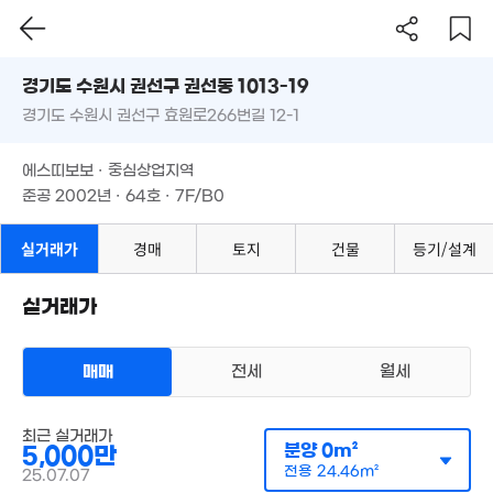
'17. 03
경기도 수원시 권선구 권선동 1013-19
경기도 수원시 권선구 효원로266번길 12-1
도로명
경기도 수원시 권선구 권선동 1013-19
1,245.71억
필터
매물 탐색
에스띠보보 · 중심상업지역
'12. 08
경기도 수원시 권선구 효원로266번길 12-1
준공 2002년 · 64호 · 7F/B0
15.25억
'13. 07
에스띠보보 · 중심상업지역
준공 2002년 · 64호 · 7F/B0
1.3
경매
74m
실거래가
경매
토지
건물
등기/설계
실거래가
매매
전세
월세
오피스텔
매매 5000만원
실거래
공급
0m²
/
전용
24m²
월 37만
91.
계약일 '25. 07
최근 실거래가
30m²
'11.
분양
0m²
5,000만
18.7억
매물
1.1억
전용
24.46m²
25.07.07
206m²
59m²