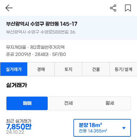
19m²
5m²
2.3억
5.9억
2.9억
부산시 수영구 광안동 145-17
47m²
100m²
81m²
3.16억
부산광역시 수영구 수영로588번길 36
52m²
도로명
3.89억
부산광역시 수영구 광안동 145-17
5
84m²
필터
매물 탐색
2.5억
'16.
무지개마을 · 제2종일반주거지역
22m²
14.1억
부산광역시 수영구 수영로588번길 36
2.93억
준공 2009년 · 28세대 · 5F/B0
'22. 01
77m²
3.55억
2.
82m²
31
5.3억
무지개마을 · 제2종일반주거지역
1.21억
97m²
'08. 10
준공 2009년 · 28세대 · 5F/B0
4.45억
2.05억
91m²
2.5억
7.8억
82m²
10억
20m²
'25. 04
실거래가
경매
토지
건물
등기/설계
4.75억
'11. 0
92m²
5.2억
7,500만
'20. 09
실거래가
1,000만
42m²
'12. 12
600만
5.07억
2m²
'17. 01
9.
2.8억
6.2억
매매
전세
월세
'24.
매물
'17. 11
'23. 05
4.6억
'21. 05
11.5억
다세대
최근 실거래가
매매 7850만원
'26. 04
1.5억
실거래
분양
18m²
7,850만
공급
18m²
/
전용
14m²
19m²
계약일 '24. 10
전용
14.355m²
24.10.22