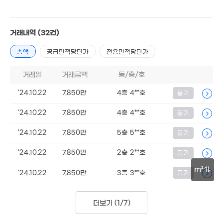
4.
96
23억
4.1억
'26. 05
'20. 12
6,400만
'12. 03
1.9억
거래내역
(32건)
76m²
2억
총액
공급면적당단가
전용면적당단가
3.47억
월 29만
'25. 03
28m²
27m²
5.45억
거래일
거래금액
동/층/호
82m²
16억
2.55억
'24.10.22
7,850만
4층 4**호
등기
'26. 06
85m²
5.45억
'24.10.22
7,850만
4층 4**호
82m²
등기
12.3억
'17. 04
5.28억
'24.10.22
7,850만
5층 5**호
등기
78m²
'24.10.22
7,850만
2층 2**호
9,500만
등기
71m²
4억
'21. 05
m²
'24.10.22
7,850만
3층 3**호
등기
3.6억
30m
'20. 10
더보기 (
1/7
)