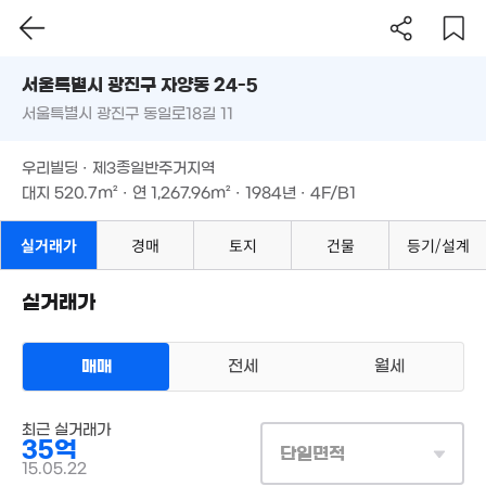
서울시 광진구 자양동 24-5
서울특별시 광진구 동일로18길 11
도로명
90억
55억
'26. 07
서울특별시 광진구 자양동 24-5
'19. 08
필터
매물 탐색
우리빌딩 · 제3종일반주거지역
서울특별시 광진구 동일로18길 11
대지
520.7m²
· 연
1,267.96m²
· 1984년 · 4F/B1
월 2,200만
284m²
월 3,500만
우리빌딩 · 제3종일반주거지역
'26. 07
대지
520.7m²
· 연
1,267.96m²
· 1984년 · 4F/B1
119억
150
'19. 09
'26. 
실거래가
경매
토지
건물
등기/설계
130억
52억
'26. 07
'26. 05
실거래가
1.67억
67m²
4.5
149.5억
63m²
'20. 04
월 140만
매매
전세
월세
250억
29m²
'26. 01
상업용건물
2.5억
최근 실거래가
매매 35억
29m²
실거래
35억
25억
대지
521m²
/
연
1,251m²
단일면적
67억
계약일 '15. 05
'23. 06
15.05.22
월 4
'18. 11