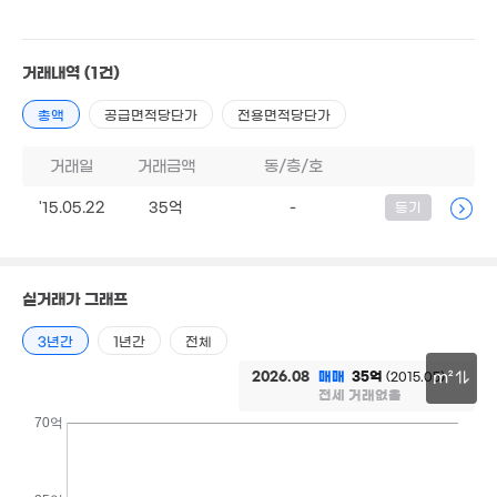
85억
25m
매물
'20. 11
29.9억
1.9억
5.75억
'14. 08
26m²
거래내역
(1건)
54m²
1.5억
총액
공급면적당단가
전용면적당단가
'25. 03
2.85억
2.4억
31m²
21m²
거래일
거래금액
동/층/호
1.
4.6억
'15.05.22
35억
-
등기
24
38m²
7.35억
4.47억
'13. 03
16.7억
'16. 06
6억
'22. 01
4.4억
40m²
5.6억
39m²
실거래가 그래프
'25. 09
5억
8.56
1.73억
3년간
1년간
전체
'26. 04
'17. 11
47m²
629만
2026.08
매매
35억
'18. 11
(2015.05)
m²
전세 거래없음
월 12
34.8억
30m
84m
70억
5.5억
'26. 06
1.78억
0m²
4억
26m²
'13. 02