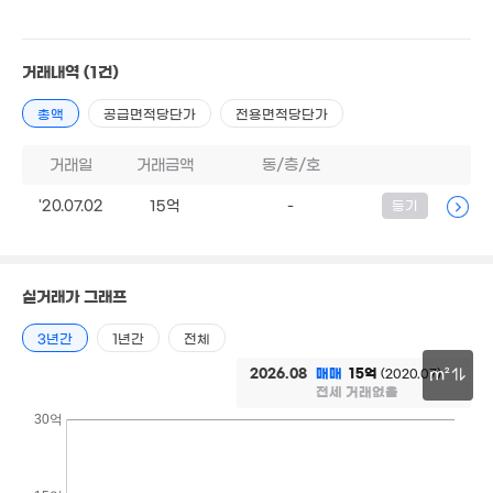
'14. 08
6.85억
'20. 09
4.4억
'22. 03
2.37억
거래내역
(1건)
'14. 04
2.5억
총액
공급면적당단가
전용면적당단가
'21. 05
3,900만
'17. 06
171.78억
1,600만
거래일
거래금액
동/층/호
'22. 01
20m²
'20.07.02
15억
-
등기
4.9억
2.3억
'20. 12
12.
'10. 10
'23.
159.76억
1.66억
'17. 03
'17. 03
실거래가 그래프
11억
2.3억
'20. 12
3년간
1년간
전체
'16. 12
35억
2026.08
매매
15억
(2020.07)
m²
'21. 05
전세 거래없음
30m
30억