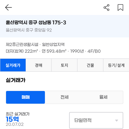
1.03억
울산시 중구 성남동 175-3
'13. 10
울산광역시 중구 중앙길 92
도로명
울산광역시 중구 성남동 175-3
필터
매물 탐색
5.8억
제2종근린생활시설 · 일반상업지역
'23. 08
7.1억
울산광역시 중구 중앙길 92
1,300만
대지(합계)
222m²
· 연
593.48m²
· 1990년 · 4F/B0
'25. 07
'25. 07
5.48억
1.58억
제2종근린생활시설 · 일반상업지역
'20. 10
86m²
2.05억
대지(합계)
222m²
· 연
593.48m²
· 1990년 · 4F/B0
'14. 09
5억
4.39억
3,900만
'25. 02
실거래가
경매
토지
건물
등기/설계
'23. 02
26m²
3.1억
'20. 06
실거래가
6.8억
'11. 09
12.44억
매매
전세
월세
'21. 01
12.4억
2.85억
상업용건물
'20. 11
'24. 11
매매 15억
최근 실거래가
실거래
16.8억
15억
대지
222m²
/
연
593m²
단일면적
'21. 09
계약일 '20. 07
20.07.02
4.4억