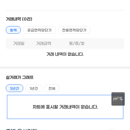
6.6억
7억
'15. 10
6.9억
8.9억
'14. 10
'16. 07
'16. 08
거래내역
(0건)
,000만
51m²
7.55억
총액
공급면적당단가
전용면적당단가
'14. 01
3억
7.58억
'14. 07
'20. 02
17.15억
거래일
거래금액
동/층/호
'13. 05
7.5억
8.5억
거래 내역이 없습니다.
'11. 11
'11. 08
8,400만
76m²
월 30만
29m²
실거래가 그래프
1.32억
8.75억
86m²
'22. 12
3년간
1년간
전체
17.62억
12.3억
'19. 06
m²
'23. 03
6.65억
7.9억
'08. 07
'12. 06
차트에 표시할 거래내역이 없습니다.
30m
6억
'24. 06
1.85억
98m²