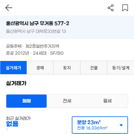
52m²
울산시 남구 무거동 577-2
8.42억
울산광역시 남구 대학로33번길 13
도로명
'17. 06
울산광역시 남구 무거동 577-2
10.1억
필터
매물 탐색
공동주택 · 제2종일반주거지역
8.5억
'21. 04
7.5억
6.35억
울산광역시 남구 대학로33번길 13
9.5억
'15. 05
'17. 02
준공 2012년 · 24세대 · 5F/B0
.78억
'16. 12
'22. 01
09. 02
8.35억
'10. 08
공동주택 · 제2종일반주거지역
10.9억
13.5억
준공 2012년 · 24세대 · 5F/B0
'20. 02
'22. 07
1.72억
실거래가
경매
토지
건물
등기/설계
94m²
월 30만
26m²
실거래가
10억
10.45억
8.3억
'16. 06
'17. 05
'20. 12
매매
전세
월세
6,700만
59m²
7.35억
다세대
'19. 10
최근 실거래가
월세 300만원/36만원
실거래
분양
23m²
없음
공급
37m²
/
전용
27m²
1.9억
계약일 '26. 08
전용
16.3369m²
-
81m²