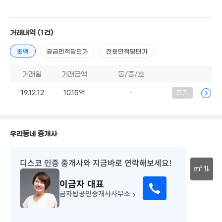
4.24억
'13. 08
4.49억
'21. 09
2억
거래내역
(1건)
4.05억
8.5억
'06. 03
'20. 07
'21. 04
총액
공급면적당단가
전용면적당단가
2.6억
거래일
거래금액
동/층/호
1.55억
'19. 12
10억
63m²
'16. 04
'19.12.12
10.15억
-
등기
1.1억
62m²
우리동네 중개사
1억
2.47억
'22. 04
'23. 01
디스코 인증 중개사
와 지금바로 연락해보세요!
5.2억
'23. 10
2.15억
m²
'11. 04
이금자
대표
2.25억
30m
금자탑공인중개사사무소
'19. 03
3억
1.31억
5.78억
'21. 02
83m²
'18. 10