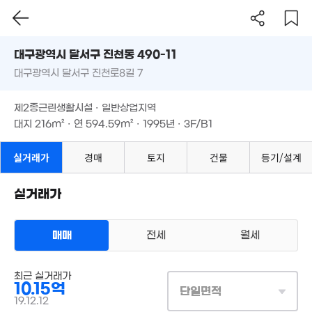
'25. 11
월 400만
대구시 달서구 진천동 490-11
266m²
대구광역시 달서구 진천로8길 7
도로명
1,000만
대구광역시 달서구 진천동 490-11
11m²
필터
매물 탐색
제2종근린생활시설 · 일반상업지역
대구광역시 달서구 진천로8길 7
2.28억
대지
216m²
· 연
594.59m²
· 1995년 · 3F/B1
107m²
1,200만
8,0
제2종근린생활시설 · 일반상업지역
11m²
41
대지
216m²
· 연
594.59m²
· 1995년 · 3F/B1
6.5억
'19. 04
1.2억
2.27억
1.4억
'11. 05
실거래가
경매
토지
건물
등기/설계
87m²
71m²
2.18억
6.15억
109m²
실거래가
'14. 09
5.8억
'17. 10
월 30만
45m²
매매
전세
월세
상업용건물
3.2억
매매 10억 1500만원
최근 실거래가
실거래
'19. 11
10.15억
대지
216m²
/
연
595m²
단일면적
계약일 '19. 12
19.12.12