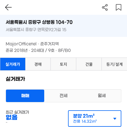
9.2억
14.8억
월 5만
서울시 중랑구 상봉동 104-70
1.25억
'17. 05
월 11만
'18. 06
42m²
21m²
24m²
서울특별시 중랑구 면목로92가길 15
도로명
서울특별시 중랑구 상봉동 104-70
필터
매물 탐색
MajorOfficetel · 준주거지역
6.3억
월 66만
월 10만
경매
서울특별시 중랑구 면목로92가길 15
준공 2018년 · 20세대 / 9호 · 8F/B0
58m²
33m²
34m²
월 4
월 17만
MajorOfficetel · 준주거지역
42m
26m²
4.65억
61m²
1.98억
준공 2018년 · 20세대 / 9호 · 8F/B0
1.93억
33m²
35m²
1.55억
31m²
실거래가
경매
토지
건물
등기/설계
4.5억
'18. 03
3.5억
1.5억
63m²
28m²
2.3억
실거래가
월 5만
1.85억
29m²
36m²
26m²
2.2
월 110만
30m
매매
전세
월세
33m²
월 72만
42m²
다세대
최근 실거래가
매매 1억 9500만원
3억
실거래
분양
21m²
없음
38m²
공급
27m²
/
전용
19m²
계약일 '24. 08
전용
14.32m²
-
17억
'26. 03