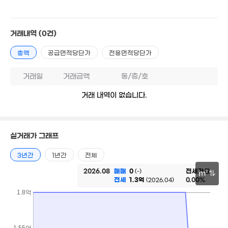
월 6만
56m²
2.5억
거래내역
(0건)
7억
66m²
'17. 03
월 43만
총액
공급면적당단가
전용면적당단가
20m²
 30만
2.6억
570억
m²
매물
26m²
'20. 07
거래일
거래금액
동/층/호
90억
월 15
거래 내역이 없습니다.
45.5억
'21. 02
30m²
'26. 06
월 80만
58m²
32억
실거래가 그래프
.05억
'21. 02
70m²
3년간
1년간
전체
7.45억
2026.08
매매
0
전세가율
(-)
3.79억
m²
'15. 11
전세
1.3억
0.00%
79m²
(2026.04)
80억
30m
1.8억
'16. 10
21억
'14. 10
1.55억