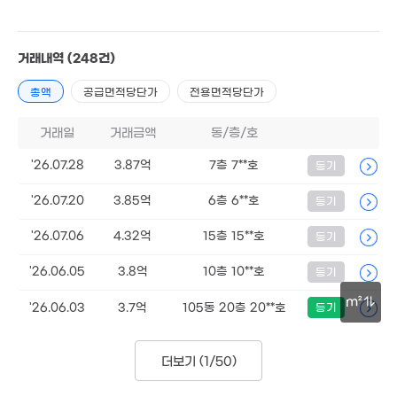
8,000만
33m²
거래내역
(248건)
총액
공급면적당단가
전용면적당단가
거래일
거래금액
동/층/호
'26.07.28
3.87억
7층 7**호
등기
'26.07.20
3.85억
6층 6**호
등기
'26.07.06
4.32억
15층 15**호
등기
'26.06.05
3.8억
10층 10**호
등기
m²
'26.06.03
3.7억
105동 20층 20**호
등기
3.55억
103m²
30m
더보기 (
1/50
)