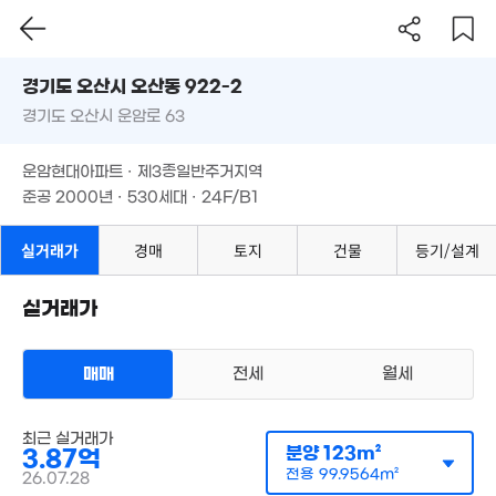
경기도 오산시 오산동 922-2
경기도 오산시 운암로 63
도로명
경기도 오산시 오산동 922-2
필터
매물 탐색
운암현대아파트 · 제3종일반주거지역
경기도 오산시 운암로 63
준공 2000년 · 530세대 · 24F/B1
운암현대아파트 · 제3종일반주거지역
준공 2000년 · 530세대 · 24F/B1
실거래가
경매
토지
건물
등기/설계
실거래가
매매
전세
월세
아파트
매매 4억 3200만원
실거래
최근 실거래가
공급
123m²
/
전용
100m²
분양
123m²
3.87억
계약일 '26. 07
전용
99.9564m²
26.07.28