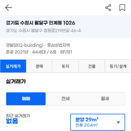
.15억
68.5억
경기도 수원시 팔달구 인계동 1026
6. 03
'21. 06
경기도 수원시 팔달구 효원로219번길 46-4
16억
도로명
19.8억
매물
'21. 04
월 60만
'19. 07
경기도 수원시 팔달구 인계동 1026
필터
매물 탐색
67m²
큐빌딩(Q-building) · 중심상업지역
9.9억
경기도 수원시 팔달구 효원로219번길 46-4
매물
23억
준공 2021년 · 44세대 / 6호 · 8F/B1
'11. 09
'20. 11
월 49만
27m²
큐빌딩(Q-building) · 중심상업지역
1.4억
준공 2021년 · 44세대 / 6호 · 8F/B1
85.79억
77m²
'18. 11
실거래가
경매
토지
건물
등기/설계
월 42만
25m²
12억
'19. 09
실거래가
월 17만
91억
21m²
월 27만
'24. 03
47m²
매매
전세
월세
6
'22.
다세대
6,000만
최근 실거래가
월세 1000만원/55만원
41m²
실거래
분양
29m²
없음
공급
29m²
/
전용
20m²
계약일 '26. 06
전용
20.4m²
-