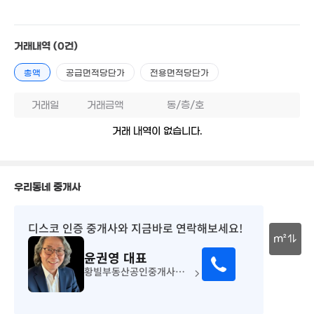
34.85억
'26. 06
73.2
'26. 
거래내역
(0건)
34.3억
144.36억
'21. 10
'26. 06
총액
공급면적당단가
전용면적당단가
월 40만
24m²
거래일
거래금액
동/층/호
1.4억
1.84억
32m²
40m²
거래 내역이 없습니다.
우리동네 중개사
5,200만
77m²
디스코 인증 중개사
와 지금바로 연락해보세요!
m²
윤권영
대표
30m
황빌부동산공인중개사사무소