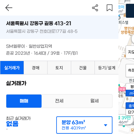
1.38억
63m²
서울특별시 강동구 길동 413-21
서울특별시 강동구 천호대로177길 48-5
SM엘루이 · 일반상업지역
지
준공 2023년 · 16세대 / 39호 · 17F/B1
실거래가
경매
토지
건물
등기/설계
측
실거래가
평
16
매물
68
m
매매
전세
월세
총
단
월 39만
최근 실거래가
분양
63m²
46m²
없음
전용
40.19m²
-