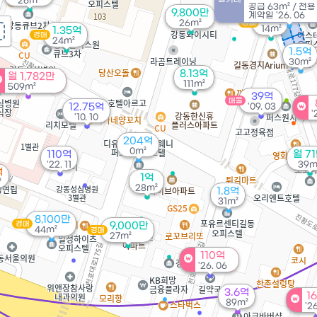
26m²
경매
공급
63m²
/
전
32
9,800만
계약일 '26. 06
2억
26m²
경매
14m²
1.35억
경매
24m²
1.5억
30m²
8.13억
월 1,782만
111m²
509m²
39억
매물
12.75억
'09. 03
'
'10. 10
204억
0m²
110억
월 7
'22. 11
39m
억
1억
²
28m²
1.8억
31m²
8,100만
경매
9,000만
44m²
경매
27m²
110억
'26. 06
3.6억
1
89m²
'2