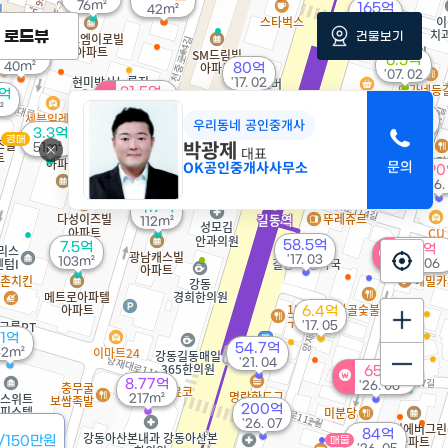
76m²
165억
42m²
'19. 09
로드뷰
건물보기
2.35억
6.5억
40m²
80억
'07. 02
'17. 02
31.5억
7억
'26. 06
²
13.65억
우리동네 공인중개사
'16. 08
3.3억
경매
박광제
105억
51m²
대표
'26. 08
OK공인중개사사무소
9
'26.
4.9억
112m²
58.5억
7.5억
40억
'17. 03
103m²
'26. 06
6.4억
'17. 05
1억
54.7억
52m²
'21. 04
65억
8.77억
'26. 06
217m²
200억
'26. 07
84억
/150만원
매물
4억