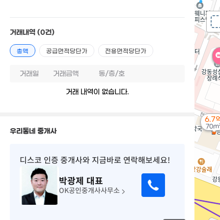
거래내역
(0건)
총액
공급면적당단가
전용면적당단가
거래일
거래금액
동/층/호
거래 내역이 없습니다.
6.7
70m
우리동네 중개사
디스코 인증 중개사
와 지금바로 연락해보세요!
박광제
대표
OK공인중개사사무소