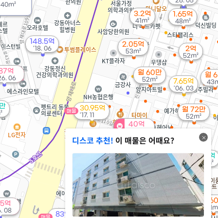
'26. 05
용
40m²
m²
3.2억
1.65억
41m²
48m²
148.5억
2.05억
'18. 06
2억
53m²
52m²
87억
월 60만
월 
26. 06
52m²
7.65억
43
'06. 03
1만
30.95억
월 72만
매물
²
'17. 11
52m²
40억
'26. 06
디스코 추천!
이 매물은 어때요?
1.65억
3.43억
6.88억
31m²
52m²
100m²
1.15억
47m²
7.35억
11.85억
113m²
'26. 02
월 6
65억
31m
6. 08
83억
매물