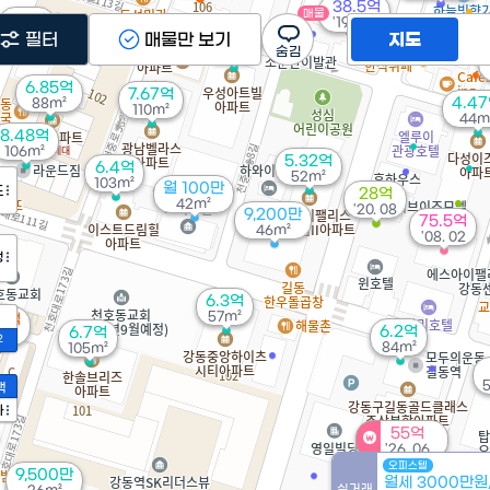
38.5억
매물
6.5억
'19. 10
98m²
필터
매물만 보기
6억
지도
154m²
6.85억
7.67억
4.4
88m²
110m²
44m
8.48억
106m²
5.32억
6.4억
52m²
103m²
월 100만
도
28억
42m²
'20. 08
9,200만
75.5억
46m²
'08. 02
정
6.3억
57m²
.5억
6.2억
6.7억
m²
2
84m²
105m²
액
가
55억
'26. 06
오피스텔
9,500만
월세 3000만원
1.
실거래