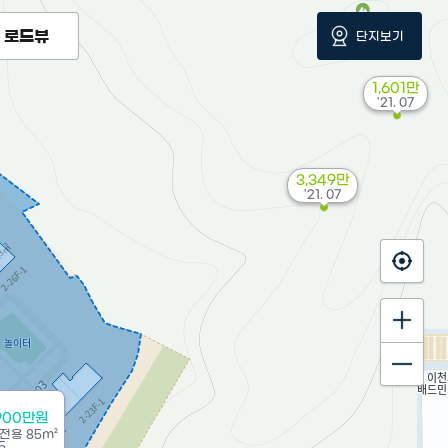
로드뷰
단지보기
1,601만
'21. 07
3,349만
'21. 07
900만원
전용
85m²
5