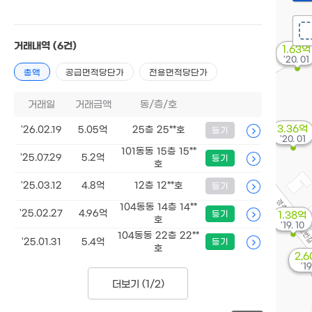
거래내역
(6건)
1.63억
'20. 01
총액
공급면적당단가
전용면적당단가
거래일
거래금액
동/층/호
3.36억
'26.02.19
5.05억
25층 25**호
등기
'20. 01
101동동 15층 15**
'25.07.29
5.2억
등기
호
'25.03.12
4.8억
12층 12**호
등기
104동동 14층 14**
'25.02.27
4.96억
등기
1.38억
호
'19. 10
104동동 22층 22**
'25.01.31
5.4억
등기
호
2,
'19
더보기 (
1/2
)