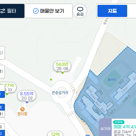
필터
매물만 보기
지도
도
563만
'25. 08
정
11.77억
'19. 10
8.55억
2
'20. 02
액
가
아파트
매매 4억 4
지
실거래
공급
114m²
/
지
12억
계약일 '26. 0