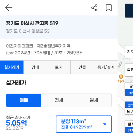
경기도 이천시 관고동 519
경기도 이천시 영창로 53
이천자이더파크 · 제2종일반주거지역
지
준공 2024년 · 706세대 / 31호 · 25F/B6
실거래가
경매
토지
건물
등기/설계
측
실거래가
평
m
매매
전세
월세
총
단
최근 실거래가
분양
113m²
5.05억
필
전용
84.9299m²
26.02.19
단