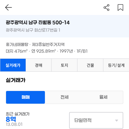
9,500만
광주시 남구 진월동 500-14
64m²
광주광역시 남구 화산로17번길 1
도로명
광주광역시 남구 진월동 500-14
필터
매물 탐색
2.42억
홍가네해물탕 · 제3종일반주거지역
광주광역시 남구 화산로17번길 1
106m²
대지
476m²
· 연
925.89m²
· 1997년 · 1F/B1
홍가네해물탕 · 제3종일반주거지역
대지
476m²
· 연
925.89m²
· 1997년 · 1F/B1
8.5억
실거래가
경매
토지
건물
등기/설계
'16. 10
실거래가
월 27만
35m²
매매
전세
월세
6.3억
'18. 03
상업용건물
1.67억
최근 실거래가
매매 8억
101m²
실거래
8억
대지
476m²
/
연
926m²
단일면적
7.95억
계약일 '13. 08
13.08.01
'15. 06