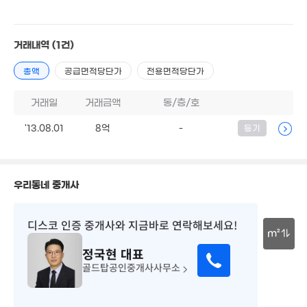
2.32억
'21. 09
거래내역
(1건)
2.75억
118m²
총액
공급면적당단가
전용면적당단가
거래일
거래금액
동/층/호
1.03억
'13.08.01
8억
-
등기
'06. 07
우리동네 중개사
월 35만
40m²
디스코 인증 중개사
와 지금바로 연락해보세요!
m²
정국현
대표
30m
골드탑공인중개사사무소