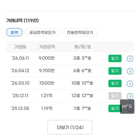
2.3억
82m²
1.15억
1.5억
69m²
거래내역
(119건)
1.16억
'12. 07
71m²
총액
공급면적당단가
전용면적당단가
3.9억
1.32억
'22. 07
50m²
5,500만
거래일
거래금액
동/층/호
0m²
7,000만
62m²
'26.06.11
9,000만
3층 3**호
등기
2.36억
79m²
'26.04.12
9,700만
6층 6**호
등기
8,500만
'26.03.10
7,500만
10층 10**호
등기
2.2억
68m²
'16. 02
2.3억
'25.12.11
1.21억
12층 12**호
등기
2.55억
79m²
'22. 05
981만
m²
'15. 03
1.69억
'25.12.05
1.19억
7층 7**호
등기
1억
'17. 07
50m²
1.14억
30m
'18. 02
7,250만
더보기 (
1/24
)
51m²
2.1억
82m²