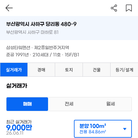
부산시 사하구 당리동 480-9
부산광역시 사하구 마하로 81
도로명
부산광역시 사하구 당리동 480-9
필터
매물 탐색
삼성타워맨션 · 제2종일반주거지역
부산광역시 사하구 마하로 81
준공 1991년 · 210세대 / 11호 · 15F/B1
삼성타워맨션 · 제2종일반주거지역
준공 1991년 · 210세대 / 11호 · 15F/B1
실거래가
경매
토지
건물
등기/설계
.76억
실거래가
. 12
2,416만
매매
전세
월세
'14. 12
아파트
매매 9000만원
실거래
공급
100m²
/
전용
85m²
최근 실거래가
9,550만
계약일 '26. 06
분양
100m²
9,000만
58m²
전용
84.86m²
26.06.11