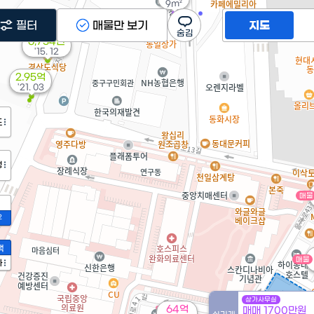
9m²
필터
매물만 보기
지도
6,734만
'15. 12
2.95억
'21. 03
도
정
매물
2
액
매물
가
상가사무실
64억
매매 1700만원