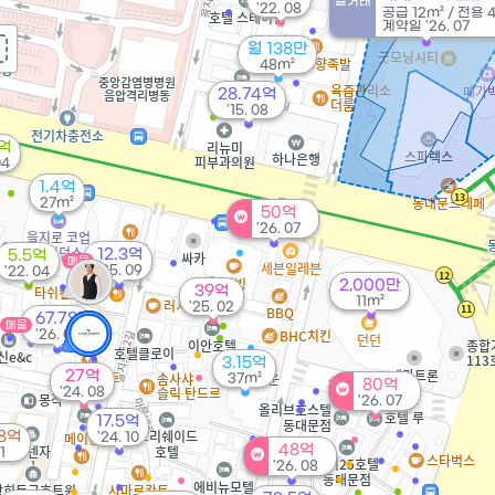
실거래
'22. 08
공급
12m²
/
전용
계약일 '26. 07
월 138만
48m²
28.74억
'15. 08
2억
04
1.4억
27m²
50억
'26. 07
12.3억
5.5억
매물
'25. 09
'22. 04
2,000만
39억
11m²
'25. 02
67.7억
매물
'26. 05
3.15억
27억
37m²
80억
'24. 08
'26. 07
17.5억
28억
'24. 10
48억
11
'26. 08