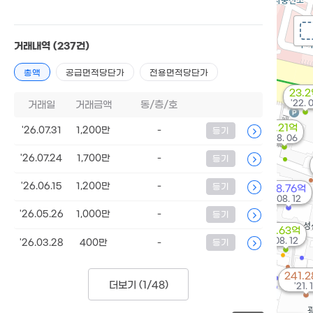
거래내역
(237건)
총액
공급면적당단가
전용면적당단가
23.
'22. 
거래일
거래금액
동/층/호
2.21억
'26.07.31
1,200만
-
등기
'08. 06
'26.07.24
1,700만
-
등기
'26.06.15
1,200만
-
등기
98.76억
'08. 12
'26.05.26
1,000만
-
등기
2.63억
'08. 12
'26.03.28
400만
-
등기
241.
더보기 (
1/48
)
'21. 