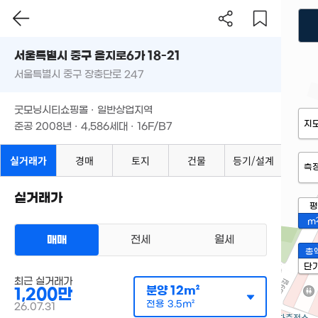
서울특별시 중구 을지로6가 18-21
서울특별시 중구 장충단로 247
굿모닝시티쇼핑몰 · 일반상업지역
지
준공 2008년 · 4,586세대 · 16F/B7
실거래가
경매
토지
건물
등기/설계
측
실거래가
평
m
매매
전세
월세
총
단
최근 실거래가
분양
12m²
1,200만
전용
3.5m²
26.07.31