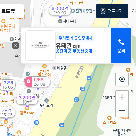
8,000억
로드뷰
건물보기
'20. 09
우리동네 공인중개사
500만
유태관
대표
12m²
공간이랑 부동산중개
125억
132억
'26. 08
'10. 05
3,200만
10m²
79억
'25. 05