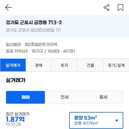
68m²
경기도 군포시 금정동 713-2
경기도 군포시 금산로33번길 111
도로명
1.52억
경기도 군포시 금정동 713-2
필터
매물 탐색
54m²
일신빌라 · 제2종일반주거지역
경기도 군포시 금산로33번길 111
준공 1996년 · 18가구 / 18세대 · 4F/B1
2.13억
8.
41m²
'26
일신빌라 · 제2종일반주거지역
준공 1996년 · 18가구 / 18세대 · 4F/B1
2.31
45m²
실거래가
경매
토지
건물
등기/설계
실거래가
1.4억
41m²
2.5억
매매
전세
월세
39m²
11.4억
'25. 12
2.4억
64m²
다세대
최근 실거래가
매매 2억
실거래
분양
53m²
1.87억
공급
53m²
/
전용
48m²
1.75억
3억
계약일 '19. 10
전용
47.79m²
19.10.28
42m²
1m²