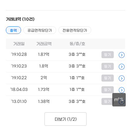
3.3억
76m²
2.8억
91m²
거래내역
(10건)
2.2억
총액
공급면적당단가
전용면적당단가
65m²
거래일
거래금액
동/층/호
2.48억
1.88억
83m²
41m²
'19.10.28
1.87억
3층 3**호
등기
1.05억
월 45만
41m²
'19.10.23
1.8억
3층 3**호
등기
48m²
'19.10.22
2억
1층 1**호
등기
'18.04.03
1.73억
1층 1**호
등기
m²
'13.01.10
1.38억
3층 3**호
등기
30m
7.26억
157m²
더보기 (
1/2
)