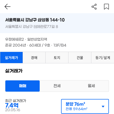
서울시 강남구 삼성동 144-10
16.1억
204m²
서울특별시 강남구 테헤란로77길 8
도로명
14.19억
서울특별시 강남구 삼성동 144-10
필터
매물 탐색
'16. 12
우정에쉐르2 · 일반상업지역
16.8억
서울특별시 강남구 테헤란로77길 8
준공 2004년 · 60세대 / 9호 · 13F/B4
111m²
165억
매물
'18. 11
우정에쉐르2 · 일반상업지역
9.3억
준공 2004년 · 60세대 / 9호 · 13F/B4
210억
72m²
'26. 07
19.3억
106m²
실거래가
경매
토지
건물
등기/설계
190억
3.7억
'26. 06
36m²
실거래가
630억
'26. 08
매매
전세
월세
 800만
m²
아파트
최근 실거래가
월 3,100만
매매 7억 5000만원
분양
76m²
7.4억
실거래
1,007m²
공급
70m²
/
전용
55m²
월 1,
전용
59.64m²
20.05.16
계약일 '21. 07
369m²