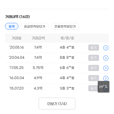
월 850만
200억
250만
431m²
'26. 08
65억
3m²
매물
'09. 04
거래내역
(16건)
2.96억
68m²
총액
공급면적당단가
전용면적당단가
470억
. 05
거래일
거래금액
동/층/호
'20.05.16
7.4억
4층 4**호
등기
'20.04.04
7.4억
8층 8**호
등기
'17.05.25
5.75억
6층 6**호
등기
3.5억
46m²
91.5억
'16.03.04
4.9억
4층 4**호
등기
매물
'19. 07
m²
'15.07.20
4.3억
3층 3**호
등기
84억
매물
30m
230억
'09. 09
'26. 08
더보기 (
1/4
)