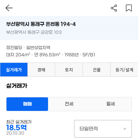
7.
부산시 동래구 온천동 194-4
'14.
부산광역시 동래구 금강로 103
도로명
12.5억
'23. 06
부산광역시 동래구 온천동 194-4
필터
매물 탐색
정진빌딩 · 일반상업지역
부산광역시 동래구 금강로 103
대지
204m²
· 연
896.53m²
· 1988년 · 5F/B1
875만
'17. 05
정진빌딩 · 일반상업지역
대지
204m²
· 연
896.53m²
· 1988년 · 5F/B1
실거래가
경매
토지
건물
등기/설계
32억
'22. 07
실거래가
1,500만
12.9억
'15. 10
'21. 07
2.8억
매매
전세
월세
'19. 12
,900만
2,500만
42m²
월 85만
상업용건물
63m²
86m²
최근 실거래가
매매 18억 5000만원
실거래
2.2억
18.5억
대지
204m²
/
연
897m²
단일면적
82m²
4,500만
계약일 '20. 10
20.10.30
32m²