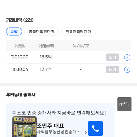
12.4억
월 40만
1.85억
1.5억
'17. 10
0m²
'11. 03
06. 04
1.7억
'25. 12
거래내역
(2건)
1,500만
'20. 08
2.4억
1.48억
총액
공급면적당단가
전용면적당단가
91m²
59m²
6.8억
거래일
거래금액
동/층/호
2.03억
'25. 07
74m²
월 38만
5.9
'20.10.30
18.5억
-
등기
39m²
'18.
1.7억
'15.10.06
12.7억
-
등기
50m²
600만
'22. 03
15.6억
1.2억
'13. 10
55m²
월 64만
31m²
우리동네 중개사
m²
디스코 인증 중개사
와 지금바로 연락해보세요!
,000만
30m
29m²
1.5억
12.65억
조민주
대표
1.5억
72m²
'24. 09
83m²
사직탑부동산공인중개사사무소