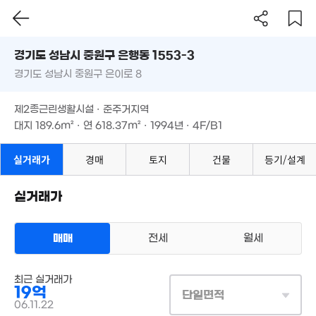
3.58억
1.95억
경기도 성남시 중원구 은행동 1553-3
2.65억
74m²
58m²
54m²
경기도 성남시 중원구 은이로 8
도로명
1.6억
경기도 성남시 중원구 은행동 1553-3
필터
매물 탐색
0m²
5.3억
제2종근린생활시설 · 준주거지역
3.23억
82m²
경기도 성남시 중원구 은이로 8
대지
189.6m²
· 연
618.37m²
· 1994년 · 4F/B1
66m²
11억
'26. 06
제2종근린생활시설 · 준주거지역
2.85억
7.94억
대지
189.6m²
· 연
618.37m²
· 1994년 · 4F/B1
65m²
'25. 07
2억
66m²
4.2억
실거래가
경매
토지
건물
2.51억
등기/설계
82m²
57m²
46억
'23. 08
실거래가
0.5억
20억
0. 05
'26. 01
5.98억
매매
전세
월세
'25. 10
상업용건물
1억
최근 실거래가
매매 19억
실거래
4억
19억
14m²
대지
190m²
/
연
632m²
단일면적
41m
계약일 '06. 11
06.11.22