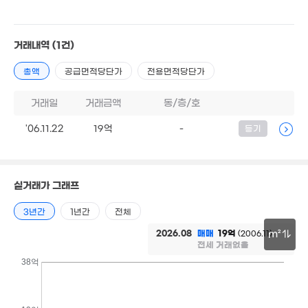
1.72억
거래내역
(1건)
6.18억
43m²
'25. 09
2.55억
총액
공급면적당단가
전용면적당단가
68m²
8억
'18. 01
월 50만
40m²
거래일
거래금액
동/층/호
1.25억
1.25억
62m²
44m²
88억
'06.11.22
19억
-
등기
3m²
1.9억
2.85억
57m²
65m²
2.48억
2.5억
2.
2.65억
64m²
실거래가 그래프
66m²
55m
74m²
2.3억
51m²
3년간
1년간
전체
1.3억
46m²
2026.08
매매
19억
(2006.11)
m²
전세 거래없음
30m
38억
1.88억
51m²