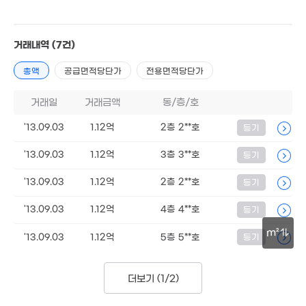
'14. 12
9.5억
'18. 10
'23. 08
1.
'19
거래내역
(7건)
3.33억
.73억
3.43억
'14. 02
11. 05
'19. 02
총액
공급면적당단가
전용면적당단가
3.55억
107m²
4.2억
1.3억
4.5억
'26. 03
'13. 03
거래일
거래금액
동/층/호
'22. 08
'13.09.03
1.12억
2층 2**호
등기
2.3억
'10. 12
'13.09.03
1.12억
3층 3**호
등기
9.66억
'24. 12
11.3억
'13.09.03
1.12억
2층 2**호
등기
'25. 07
'13.09.03
1.12억
4층 4**호
등기
2.1억
8.8
'13. 09
1.39억
'15. 
m²
67m²
'13.09.03
1.12억
5층 5**호
등기
6,700만
5억
'15. 07
'17. 10
30m
13억
5.7억
7.66억
'17. 06
'21. 07
'13. 06
더보기 (
1/2
)