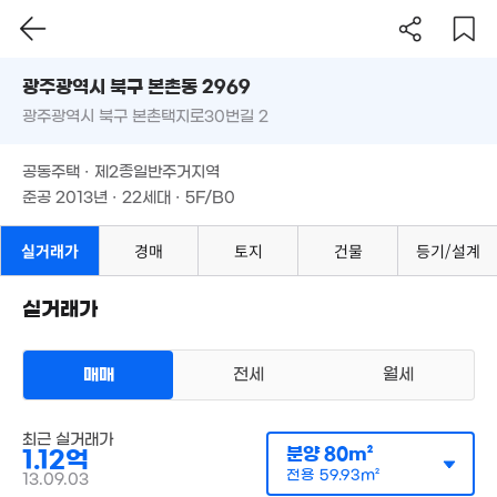
광주시 북구 본촌동 2969
2,768만
2,93
'19. 06
광주광역시 북구 본촌택지로30번길 2
'15. 
도로명
7,000만
광주광역시 북구 본촌동 2969
필터
매물 탐색
'13. 02
공동주택 · 제2종일반주거지역
2,797
광주광역시 북구 본촌택지로30번길 2
준공 2013년 · 22세대 · 5F/B0
1.31억
'24. 0
1.39억
'12. 02
'12. 08
5.53억
'14. 04
공동주택 · 제2종일반주거지역
준공 2013년 · 22세대 · 5F/B0
4.97억
'15. 02
실거래가
경매
토지
건물
등기/설계
3.7억
'18. 07
1.85억
'10. 07
실거래가
2.75억
2.57억
'22. 02
'20. 06
4.15억
'25. 03
매매
전세
월세
1.9억
5억
다세대
'13. 12
'21. 12
매매 1억 1224만원
최근 실거래가
실거래
분양
80m²
1.12억
4.5억
공급
80m²
/
전용
60m²
계약일 '13. 09
'22. 02
10.6억
전용
59.93m²
13.09.03
13.5억
5.3억
'22. 03