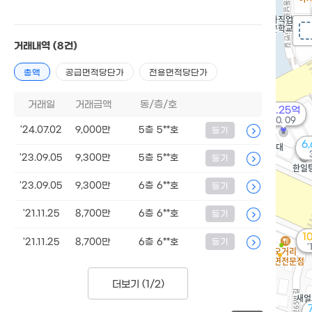
거래내역
(8건)
총액
공급면적당단가
전용면적당단가
거래일
거래금액
동/층/호
16.25억
'10. 09
'24.07.02
9,000만
5층 5**호
등기
6
'23.09.05
9,300만
5층 5**호
등기
'23.09.05
9,300만
6층 6**호
등기
'21.11.25
8,700만
6층 6**호
등기
1
'21.11.25
8,700만
6층 6**호
등기
'
더보기 (
1/2
)