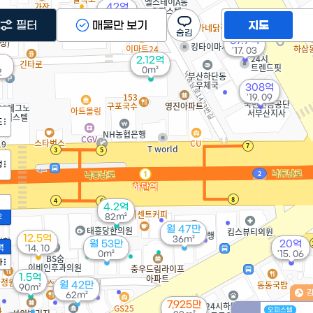
42억
'24. 06
필터
매물만 보기
지도
67.7억
'17. 03
2.12억
0m²
2
308억
'19. 09
도
정
4.2억
82m²
2
월 47만
12.5억
36m²
월 53만
20억
액
'14. 10
0m²
'15. 06
가
1.5억
월 42만
90m²
62m²
7,925만
오피스텔