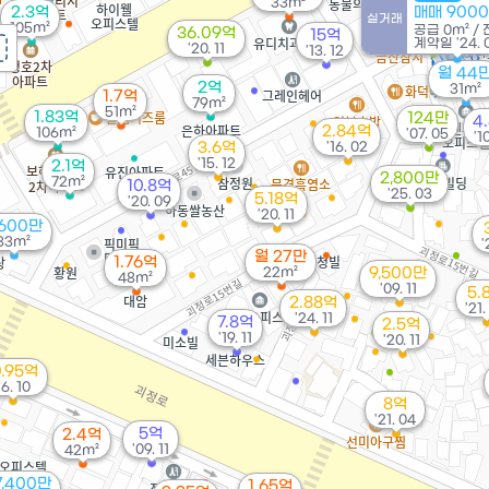
33m²
2.3억
매매 900
실거래
105m²
공급
0m²
/
36.09억
15억
계약일 '24. 
'20. 11
'13. 12
월 44
2억
31m²
1.7억
79m²
51m²
1.83억
124만
4
2.84억
106m²
'07. 05
'1
3.6억
'16. 02
'15. 12
2.1억
2,800만
72m²
10.8억
'25. 03
5.18억
'20. 09
'20. 11
,600만
33m²
'
월 27만
1.76억
22m²
9,500만
48m²
'09. 11
5.
2.88억
'21.
'24. 11
7.8억
2.5억
'19. 11
'20. 11
0.95억
16. 10
8억
'21. 04
5억
2.4억
'09. 11
42m²
7,400만
1.65억