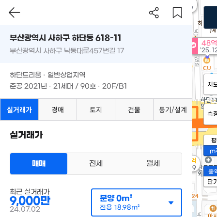
8억
'10. 07
부산광역시 사하구 하단동 618-11
48억
'25. 1
부산광역시 사하구 낙동대로457번길 17
하단드리움 · 일반상업지역
지
준공 2021년 · 21세대 / 90호 · 20F/B1
실거래가
경매
토지
건물
등기/설계
측
실거래가
평
m
8.4억
매매
전세
월세
'10. 09
총
단
최근 실거래가
분양
0m²
9,000만
전용
18.98m²
24.07.02