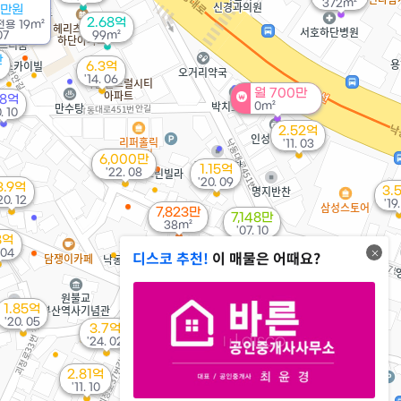
372m²
0만원
2.68억
전용
19m²
07
99m²
만
6.3억
'14. 06
월 700만
.8억
0m²
0. 10
2.52억
'11. 03
6,000만
1.15억
'22. 08
'20. 09
3.9억
3.
20. 12
'19.
7,823만
7,148만
38m²
'07. 10
8억
1.4억
 04
디스코 추천!
이 매물은 어때요?
50m²
5,050만
2.6억
5.45억
'17. 08
'17. 06
1.85억
'11. 07
'20. 05
3.7억
12.45억
'24. 02
'16. 01
1.5억
71m²
2.81억
1.4억
'11. 10
81m²