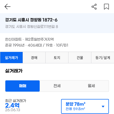
경기도 시흥시 정왕동 1872-6
4.5억
경기도 시흥시 정왕신길로111번길 8
109m²
도로명
경기도 시흥시 정왕동 1872-6
필터
매물 탐색
한신아파트 · 제2종일반주거지역
경기도 시흥시 정왕신길로111번길 8
준공 1996년 · 406세대 / 19호 · 10F/B1
한신아파트 · 제2종일반주거지역
준공 1996년 · 406세대 / 19호 · 10F/B1
실거래가
경매
토지
건물
등기/설계
2.5억
79m²
실거래가
매매
전세
월세
2.5억
78m²
2.4억
아파트
최근 실거래가
79m²
매매 2억 3950만원
분양
78m²
2.4억
실거래
공급
78m²
/
전용
60m²
전용
59.8m²
26.06.13
계약일 '26. 06