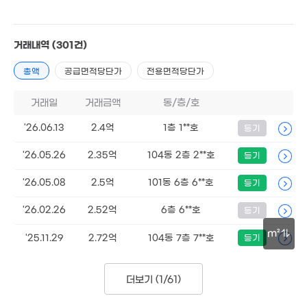
거래내역
(301건)
총액
공급면적당단가
전용면적당단가
3.1억
106m²
거래일
거래금액
동/층/호
4억
'26.06.13
2.4억
1층 1**호
등기
123m²
1.4억
'26.05.26
2.35억
104동 2층 2**호
등기
2.75억
49m²
79m²
'26.05.08
2.5억
101동 6층 6**호
등기
'26.02.26
2.52억
6층 6**호
등기
m²
'25.11.29
2.72억
104동 7층 7**호
등기
50m
3.65억
더보기 (
1/61
)
106m²