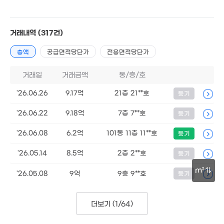
14.5억
매물
'22. 01
3.7억
37m²
거래내역
(317건)
2.4억
9억
경매
34m²
'17. 09
총액
공급면적당단가
전용면적당단가
3.59억
46m²
3억
53m²
거래일
거래금액
동/층/호
19억
매물
'24. 12
'26.06.26
9.17억
21층 21**호
등기
15.6억
6.7억
'22. 10
'15. 11
'26.06.22
9.18억
7층 7**호
등기
23.5억
2.55억
'24. 08
46m²
'26.06.08
6.2억
101동 11층 11**호
등기
320억
'26.05.14
8.5억
2층 2**호
등기
'26. 08
m²
9.01억
'26.05.08
9억
9층 9**호
등기
1.41억
15. 05
64m²
90억
30m
'26. 07
더보기 (
1/64
)
3.7억
29m²