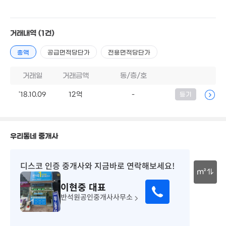
7.3억
'22. 01
'16. 05
9,000만
2.6억
7.6억
'06. 11
'17. 05
'20. 08
거래내역
(1건)
7억
4.4억
'26. 02
'24. 01
4.8억
총액
공급면적당단가
전용면적당단가
'22. 04
4.4억
14.3억
'09. 09
'23. 06
거래일
거래금액
동/층/호
14.34억
12.9억
'21. 11
매물
5.5억
'20. 11
'18.10.09
12억
-
등기
17억
'19. 04
'25. 11
1.8억
8,100만
우리동네 중개사
5.82억
70m²
42m²
'14. 05
9,000만
디스코 인증 중개사
와 지금바로 연락해보세요!
52m²
4.9억
17억
m²
'25. 04
26. 03
5.85억
14.4억
이현중
대표
'21. 10
'21. 04
30m
12.95억
2.1억
반석원공인중개사사무소
'20. 06
10.3억
2.6억
'15. 01
'23. 03
126m²