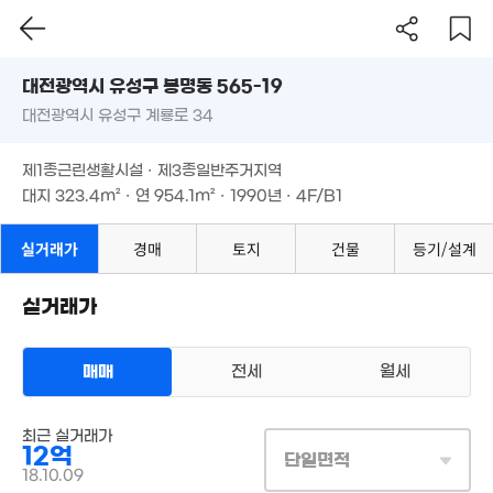
7.4억
9.4억
13.4억
'25. 01
'19. 06
'21. 04
대전시 유성구 봉명동 565-19
9억
'26. 03
대전광역시 유성구 계룡로 34
도로명
6.69억
104m²
대전광역시 유성구 봉명동 565-19
필터
매물 탐색
제1종근린생활시설 · 제3종일반주거지역
대전광역시 유성구 계룡로 34
대지
323.4m²
· 연
954.1m²
· 1990년 · 4F/B1
제1종근린생활시설 · 제3종일반주거지역
8.95억
대지
323.4m²
· 연
954.1m²
· 1990년 · 4F/B1
'17. 11
.3억
13억
8. 06
1.17억
실거래가
경매
토지
건물
등기/설계
'23. 09
4.3억
38m²
'17. 11
8억
2억
25. 11
실거래가
58m²
6.4억
19.4억
'12. 12
매물
매매
전세
월세
'21. 06
12.5억
'13. 05
상업용건물
최근 실거래가
매매 12억
실거래
12억
대지
323m²
/
연
단일면적
954m²
18.3억
계약일 '18. 10
18.10.09
'23. 03
6.9억