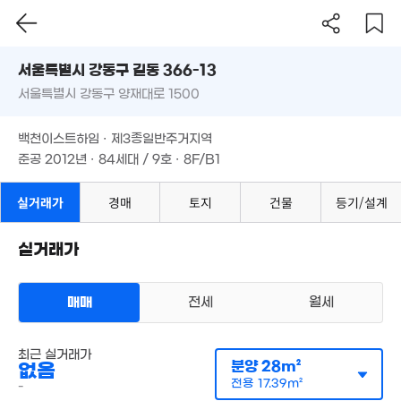
'16
70억
서울시 강동구 길동 366-13
'24. 06
55.3
서울특별시 강동구 양재대로 1500
'21. 0
도로명
서울특별시 강동구 길동 366-13
필터
매물 탐색
백천이스트하임 · 제3종일반주거지역
서울특별시 강동구 양재대로 1500
준공 2012년 · 84세대 / 9호 · 8F/B1
4.8억
백천이스트하임 · 제3종일반주거지역
50m²
2.5억
준공 2012년 · 84세대 / 9호 · 8F/B1
80m²
6.5억
104m²
실거래가
경매
토지
건물
등기/설계
6.38억
174억
3.1억
0m²
'26. 08
4.
68m²
2.55억
87
90m²
4.5억
실거래가
63m²
2.
월 41만
51
27m²
매매
전세
월세
4.35
월 44만
88m²
아파트
26m²
최근 실거래가
월세 1000만원/59만원
7억
분양
28m²
없음
실거래
105m²
공급
28m²
/
전용
17m²
전용
17.39m²
-
계약일 '26. 07