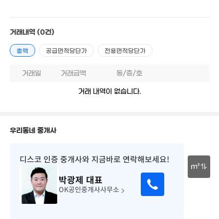
4.2억
'21. 10
05억
거래내역
(0건)
113억
0m²
매물
'15. 05
4.2억
총액
공급면적당단가
전용면적당단가
월 60만
55m²
43m²
월 12만
매물
20m²
71.5억
거래일
거래금액
동/층/호
'22. 06
165억
'19. 09
13.55억
거래 내역이 없습니다.
매물
'15. 04
월 70만
매물
6.5억
31m²
80억
'07. 02
'17. 02
우리동네 중개사
13.65억
12.
'16. 08
'15. 
5.5억
디스코 인증 중개사
와 지금바로 연락해보세요!
90억
0m²
5.3억
m²
'26. 07
96m²
월 61만
박광제
대표
32m²
30m
OK공인중개사사무소
35억
35.5억
매물
'26. 08
'24. 10
3.9억
77m²