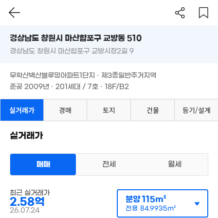
1.28억
2.27억
2.23억
'25. 09
'16. 10
경상남도 창원시 마산합포구 교방동 510
'16. 09
경상남도 창원시 마산합포구 교방시장2길 9
도로명
1.1억
경상남도 창원시 마산합포구 교방동 510
필터
매물 탐색
'26. 01
1.55억
무학산벽산블루밍아파트1단지 · 제3종일반주거지역
'21. 08
경상남도 창원시 마산합포구 교방시장2길 9
준공 2009년 · 201세대 / 7호 · 18F/B2
2.06억
'21. 04
3.63억
'16. 09
무학산벽산블루밍아파트1단지 · 제3종일반주거지역
2.2억
'12. 01
1.5억
준공 2009년 · 201세대 / 7호 · 18F/B2
121m²
3.85억
실거래가
경매
토지
건물
등기/설계
'12. 10
9,800만
2.62억
1.96억
83m²
'21. 06
4.8억
'24. 07
'24. 04
실거래가
000만
3.05억
1. 11
'26. 03
매매
전세
월세
아파트
매매 2억 5800만원
실거래
최근 실거래가
공급
115m²
/
전용
85m²
분양
115m²
2.58억
계약일 '26. 07
전용
84.9935m²
11.6억
26.07.24
'08. 02