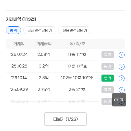
거래내역
(113건)
총액
공급면적당단가
전용면적당단가
거래일
거래금액
동/층/호
2,800만
'26.07.24
2.58억
11층 11**호
등기
45m²
3.75억
매물
9,500만
'25.10.25
3.2억
17층 17**호
등기
155m²
80m²
4,000만
'25.10.14
2.8억
102동 10층 10**호
등기
67m²
'25.09.29
2.75억
2층 2**호
등기
m²
'25.02.20
2.79억
8층 8**호
등기
8,500만
30m
103m²
더보기 (
1/23
)