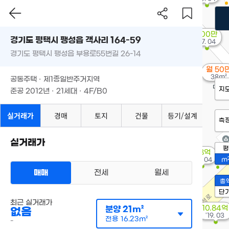
200만
경기도 평택시 팽성읍 객사리 164-59
'17. 04
경기도 평택시 팽성읍 부용로55번길 26-14
월 50
38m²
공동주택 · 제1종일반주거지역
지
준공 2012년 · 21세대 · 4F/B0
실거래가
경매
토지
건물
등기/설계
측
실거래가
평
2.8억
'26. 04
m
매매
전세
월세
총
단
최근 실거래가
10.84억
분양
21m²
없음
'19. 03
전용
16.23m²
-