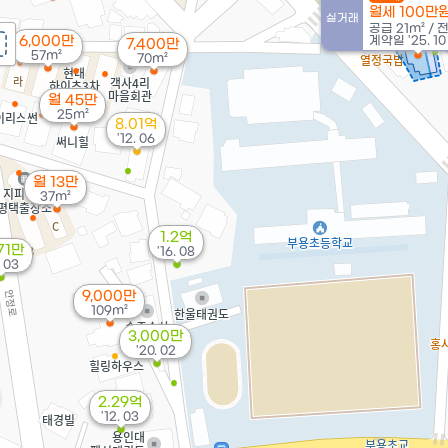
월세 100만
실거래
공급
21m²
/
6,000만
계약일 '25. 10
7,400만
57m²
70m²
월 45만
25m²
8.01억
'12. 06
월 13만
37m²
1.2억
71만
'16. 08
. 03
9,000만
109m²
3,000만
'20. 02
2.29억
'12. 03