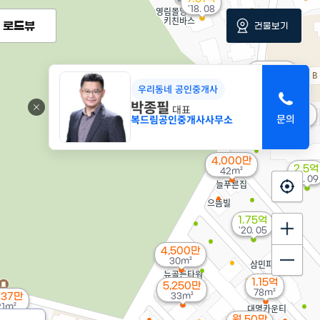
'18. 08
로드뷰
건물보기
3,600만
'18. 09
우리동네 공인중개사
박종필
대표
1.75억
복드림공인중개사사무소
2,091만
105m²
'13. 03
4,000만
2.5억
42m²
'11. 09
1.75억
'20. 05
4,500만
30m²
1.15억
5,250만
78m²
 37만
33m²
21m²
월 50만