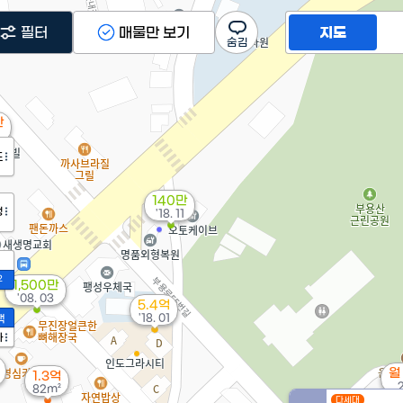
필터
매물만 보기
지도
만
도
140만
정
'18. 11
2
1,500만
'08. 03
5.4억
'18. 01
액
가
월
1.3억
82m²
다세대