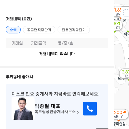
1.65억
89m²
거래내역
(0건)
1.38억
'22. 01
총액
공급면적당단가
전용면적당단가
거래일
거래금액
동/층/호
거래 내역이 없습니다.
3,8
'12
우리동네 중개사
디스코 인증 중개사
와 지금바로 연락해보세요!
박종필
대표
복드림공인중개사사무소
5,200만
65m²