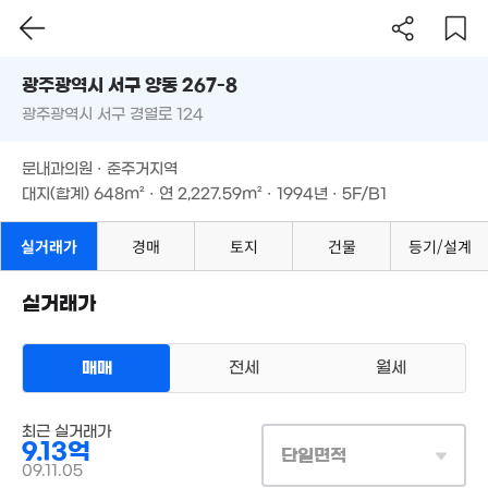
7,000만
'23. 09
'24. 08
광주시 서구 양동 267-8
3,500만
'24. 01
광주광역시 서구 경열로 124
도로명
광주광역시 서구 양동 267-8
900만
필터
매물 탐색
'25. 05
문내과의원 · 준주거지역
광주광역시 서구 경열로 124
1억
대지(합계)
648m²
· 연
2,227.59m²
· 1994년 · 5F/B1
'23. 01
3.98억
문내과의원 · 준주거지역
'21. 04
1.7억
1.8억
'24. 03
'18. 09
대지(합계)
648m²
· 연
2,227.59m²
· 1994년 · 5F/B1
4억
'24. 10
실거래가
경매
토지
건물
등기/설계
1.08억
'25. 06
실거래가
28.46억
2.38억
'08. 12
'07. 06
2.35억
매매
전세
월세
16.13억
'19. 09
6,000만
'21. 01
38m²
상업용건물
최근 실거래가
매매 9억 1275만원
실거래
8.51억
9.13억
대지
320m²
/
연
단일면적
2,228m²
122m²
계약일 '09. 11
09.11.05
4,50