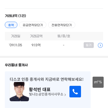
'17. 0
17억
'21. 10
7억
거래내역
(1건)
'09. 06
9,200만
1.6억
1.85억
총액
공급면적당단가
전용면적당단가
'22. 06
'23. 05
'15. 02
3.08억
거래일
거래금액
동/층/호
9,000만
'20. 05
'25. 01
'09.11.05
9.13억
-
등기
월 10만
9,670만
27m²
3.46억
'23. 10
'23. 10
5,100만
3억
'25. 08
'24. 05
우리동네 중개사
디스코 인증 중개사
와 지금바로 연락해보세요!
1.23억
1.3억
3.89억
'25. 01
m²
4,200만
102m²
'23. 10
'26. 06
황석빈
대표
30m
8,500만
1.
빛나는공인중개사사무소
'18. 03
'06.