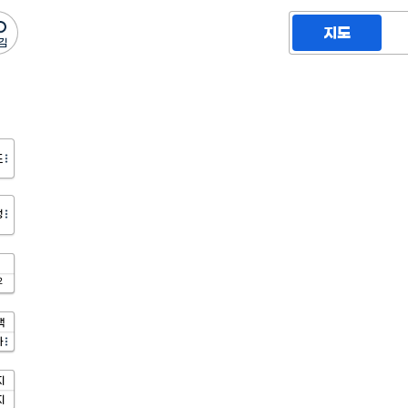
지도
도
정
2
액
가
지
지