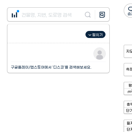
펼치기
지
구글플레이/앱스토어에서 '디스코'를 검색해보세요.
측
평
m
총
단
필
단