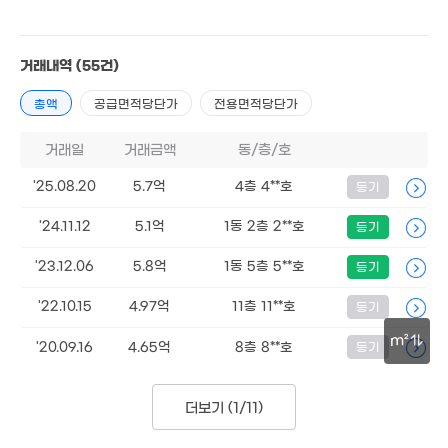
2.14억
37m²
12.7억
3.7억
3.7억
거래내역
(55건)
'21. 05
88m²
34m²
총액
공급면적당단가
전용면적당단가
4.7억
91m²
거래일
거래금액
동/층/호
.3억
2.3
'25.08.20
5.7억
4층 4**호
등기
4.15억
7. 04
63m
79m²
8.42억
'24.11.12
5.1억
1동 2층 2**호
등기
87m²
'23.12.06
5.8억
1동 5층 5**호
등기
6.84
월 60만
'21. 11
'22.10.15
4.97억
11층 11**호
39m²
등기
m²
3.8억
'20.09.16
4.65억
8층 8**호
등기
4.8억
35m²
월 30만
65m²
60m²
30m
7.35억
4.8
'21. 09
더보기 (
1/11
)
'16.