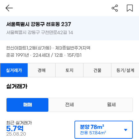
16.52억
매물
'22. 07
서울시 강동구 천호동 237
16억
서울특별시 강동구 구천면로42길 14
2.5억
도로명
25억
'16. 08
31m²
'26. 06
서울특별시 강동구 천호동 237
필터
매물 탐색
한신아파트1,2동(상가동) · 제3종일반주거지역
월 30만
서울특별시 강동구 구천면로42길 14
준공 1991년 · 224세대 / 12호 · 15F/B1
170m²
4억
57m²
한신아파트1,2동(상가동) · 제3종일반주거지역
1.12억
'26. 01
준공 1991년 · 224세대 / 12호 · 15F/B1
5.5억
143m²
7
매물
실거래가
17.5억
경매
토지
건물
등기/설계
13.17억
'10
'26. 05
'17. 09
실거래가
16.9억
11.6억
28.5억
'17. 08
'22. 04
'09. 10
3.7억
12억
매매
전세
월세
매물
47m²
'19. 10
월 40만
30m²
최근 실거래가
17.7억
아파트
매물
분양
78m²
5.7억
매매 7억 9000만원
'19. 02
실거래
2.45억
공급
111m²
/
전용
전용
82m²
57.84m²
25.08.20
33m²
계약일 '26. 03