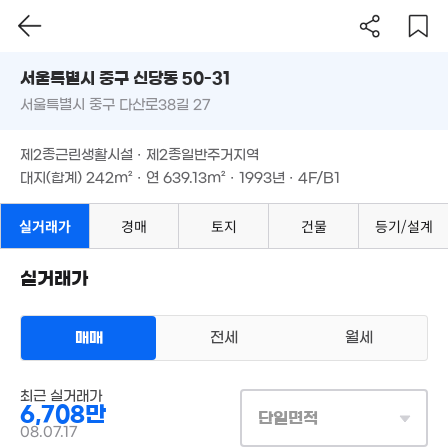
4.4억
3.25억
서울시 중구 신당동 50-31
'16. 12
81억
'19. 08
매물
서울특별시 중구 다산로38길 27
도로명
'24. 06
3.
서울특별시 중구 신당동 50-31
'20.
필터
매물 탐색
제2종근린생활시설 · 제2종일반주거지역
60억
서울특별시 중구 다산로38길 27
'26. 07
5.45억
대지(합계)
242m²
· 연
639.13m²
· 1993년 · 4F/B1
0m²
제2종근린생활시설 · 제2종일반주거지역
월 74만
7.9억
66m²
93m²
대지(합계)
242m²
· 연
639.13m²
· 1993년 · 4F/B1
7.3억
실거래가
경매
토지
건물
등기/설계
96m²
86.75억
4.76억
'24. 11
28m²
실거래가
53.6억
매물
'23. 05
115억
'26. 08
15억
'23. 09
매매
전세
월세
45억
'26. 07
상업용건물
매매 6708만원
145억
15.3억
실거래
최근 실거래가
'26. 07
대지
11m²
/
연
639m²
'26. 02
6,708만
계약일 '08. 07
단일면적
08.07.17
26.8억
'21. 04