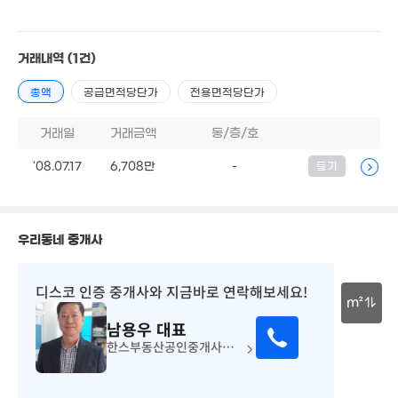
330억
'26. 07
21.96억
11억
'22. 04
134m²
거래내역
(1건)
24
'15. 
40억
총액
공급면적당단가
전용면적당단가
31.35억
9.25억
매물
'26. 06
'21. 02
85m²
36억
거래일
거래금액
동/층/호
6억
'26. 05
매물
'17. 07
'08.07.17
80억
6,708만
-
등기
4.05억
2.5억
매물
'26. 06
'08. 05
'06. 10
6.9억
'26. 01
우리동네 중개사
35억
'26. 06
8.68억
92m²
8억
디스코 인증 중개사
와 지금바로 연락해보세요!
'23. 06
m²
남용우
대표
30m
한스부동산공인중개사사무소
13.5억
'11. 08