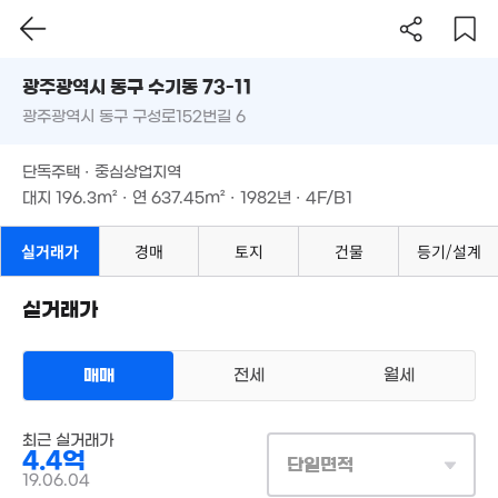
1억
4.5억
5. 11
광주시 동구 수기동 73-11
2억
'21. 12
8,0
'11. 03
광주광역시 동구 구성로152번길 6
도로명
'12.
2.7억
93억
광주광역시 동구 수기동 73-11
'24. 07
필터
매물 탐색
5.22억
3. 03
3억
단독주택 · 중심상업지역
'23. 07
광주광역시 동구 구성로152번길 6
'24. 01
11억
대지
196.3m²
· 연
637.45m²
· 1982년 · 4F/B1
'13. 07
1.63억
1.6억
'20. 09
'24. 10
12.5억
단독주택 · 중심상업지역
'08. 10
대지
196.3m²
· 연
637.45m²
· 1982년 · 4F/B1
1,397만
'23. 02
실거래가
경매
토지
건물
등기/설계
3억
1.2억
'18. 06
'21. 12
실거래가
1,650만
2,900만
1.8억
'24. 09
'23. 08
매매
전세
월세
'06. 0
1.59억
73m²
1.68억
'25. 02
상업용건물
최근 실거래가
8,500만
매매 4억 4000만원
실거래
4.4억
'09. 01
대지
196m²
/
연
637m²
단일면적
계약일 '19. 06
19.06.04