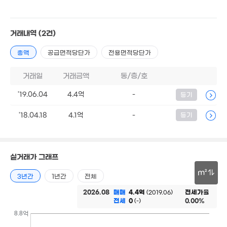
1.85억
'09. 06
1.31억
거래내역
(2건)
3.53억
'26. 06
500만
1.36억
126m²
경매
'19. 06
36m²
총액
공급면적당단가
전용면적당단가
3.05
1.24억
거래일
거래금액
동/층/호
'26. 
경매
0m²
'19.06.04
4.4억
-
등기
5억
7.25억
5.3
'18.04.18
4.1억
-
등기
'22. 08
'21. 11
'15. 0
5억
'07. 02
5.93억
실거래가 그래프
'13. 11
46.97억
m²
'22. 06
3년간
1년간
전체
2.12억
30m
2026.08
매매
4.4억
전세가율
(2019.06)
'22. 06
전세
0
0.00%
(-)
18.88억
'15. 09
8.8억