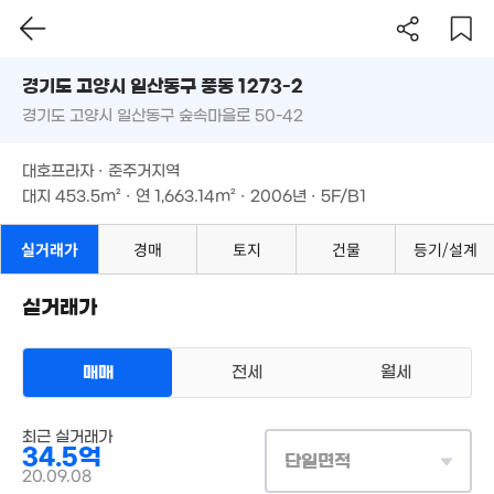
경기도 고양시 일산동구 풍동 1273-2
경기도 고양시 일산동구 숲속마을로 50-42
도로명
경기도 고양시 일산동구 풍동 1273-2
필터
매물 탐색
대호프라자 · 준주거지역
경기도 고양시 일산동구 숲속마을로 50-42
대지
453.5m²
· 연
1,663.14m²
· 2006년 · 5F/B1
대호프라자 · 준주거지역
5.9억
136m²
대지
453.5m²
· 연
1,663.14m²
· 2006년 · 5F/B1
실거래가
경매
토지
건물
등기/설계
실거래가
매매
전세
월세
상업용건물
최근 실거래가
매매 34억 5000만원
실거래
34.5억
대지
454m²
/
연
1,663m²
1.9억
단일면적
계약일 '20. 09
2.23억
194m²
20.09.08
2.
195m²