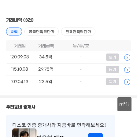
23
5억
70m²
2.37억
188m²
.65억
거래내역
(3건)
73.7억
38m²
2.5억
1.5억
'12. 12
250m²
137m²
총액
공급면적당단가
전용면적당단가
거래일
거래금액
동/층/호
'20.09.08
34.5억
-
등기
17.25억
'23. 08
'15.10.08
29.75억
-
등기
13.6억
'07.04.13
23.5억
-
등기
'20. 05
m²
우리동네 중개사
30m
4.45억
9.5억
디스코 인증 중개사
와 지금바로 연락해보세요!
111m²
'09. 12