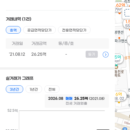
1.62억
79m²
거래내역
(1건)
1.
55
총액
공급면적당단가
전용면적당단가
거래일
거래금액
동/층/호
'21.08.12
26.25억
-
등기
3.5억
79m²
실거래가 그래프
3년간
1년간
전체
6억
2026.08
매매
26.25억
'18. 02
(2021.08)
전세 거래없음
52.5억