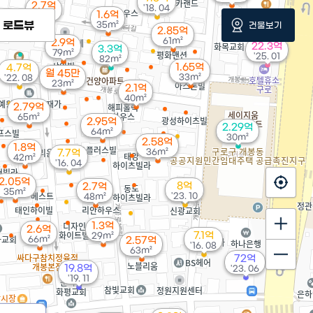
2.7억
'18. 04
1.6억
58m²
로드뷰
35m²
건물보기
2.85억
61m²
2.9억
22.3억
3.3억
79m²
'25. 01
82m²
1.65억
4.7억
월 45만
33m²
'22. 08
23m²
2.1억
40m²
2.79억
65m²
2.95억
2.29억
64m²
30m²
2.58억
1.8억
36m²
7.7억
42m²
'16. 04
2.05억
8억
2.7억
35m²
'23. 10
48m²
1.3억
2.6억
7.1억
29m²
66m²
2.57억
'16. 08
63m²
72억
19.8억
'23. 06
'19. 11