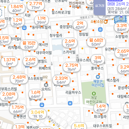
46m²
2.77억
매매 26억 
실거래
1.84억
77m²
대지
284m²
40m²
2.28억
계약일 '21. 0
75m²
1.1억
1.2억
5억
39m²
2억
36m²
3.3억
m²
42m²
84m²
1.5억
월 68만
2.6억
57m²
월 15만
50m²
72m²
53m²
2.65
78m²
3억
2.6억
1.37억
78m²
62m²
0m²
2.75억
3.2
76m²
66m
2.48억
2.33억
70m²
54m²
1.6억
2.08억
64m²
67m²
1.4억
1
1.75억
47m²
3
66m²
3.04억
'19. 10
5.6억
1.3억