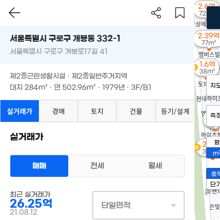
2.6억
72m²
2.39억
서울특별시 구로구 개봉동 332-1
77m²
서울특별시 구로구 개봉로17길 41
1.6억
경매
38m²
제2종근린생활시설 · 제2종일반주거지역
지
대지
284m²
· 연
502.96m²
· 1979년 · 3F/B1
실거래가
경매
토지
건물
등기/설계
측
1.8
54m
실거래가
평
2.25
경매
37m²
m
매매
전세
월세
총
단
최근 실거래가
26.25억
단일면적
21.08.12