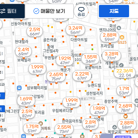
54m²
50m²
필터
매물만 보기
지도
2.48억
2.77억
2.7억
69m²
52m²
57m²
3.24억
2.5억
56m²
66m²
2.88억
59m²
2.4억
도
3.28억
69m²
1.55억
1.92억
77m²
34m²
47m²
1.99억
22.36억
67m²
정
억
2.22억
2.65억
'22. 04
²
67m²
75m²
1.7억
억
53m²
2
1.69억
1.99억
43m²
37m²
2.68억
1.98억
액
78m²
2.5억
47m²
가
82m²
2.8억
2.88억
1.75억
69m²
2.55억
58m²
51m²
73m²
3.15억
상업용건물