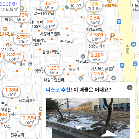
8.3억
1.86억
12억
2500만원
'18. 07
65m²
'20. 10
/
연
503m²
8
2.75억
2.6억
65m²
3억
65m²
64m²
2.68억
2.75억
61m²
70m²
3.32억
억
2.28억
66m²
65m²
1.35억
억
65m²
2.9억
²
67m²
2.24억
디스코 추천!
이 매물은 어때요?
1.38억
49m²
71m²
1.68억
.5억
3.99억
41m²
7m²
2.1억
78m²
65m²
2.08억