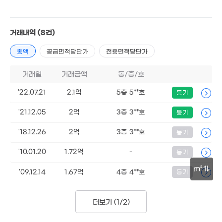
10억
'10. 04
거래내역
(8건)
16억
총액
공급면적당단가
전용면적당단가
'12. 04
거래일
거래금액
동/층/호
'22.07.21
2.1억
5층 5**호
등기
'21.12.05
2억
3층 3**호
등기
'18.12.26
2억
3층 3**호
등기
'10.01.20
1.72억
-
등기
m²
'09.12.14
1.67억
4층 4**호
등기
30m
8.05억
6.4억
'20. 02
더보기 (
1/2
)
'20. 02