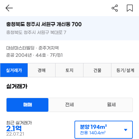
충청북도 청주시 서원구 개신동 700
충청북도 청주시 서원구 복대로 7
도로명
충청북도 청주시 서원구 개신동 700
2.15억
필터
매물 탐색
3.1억
173m²
대상마스터빌딩 · 준주거지역
109m²
충청북도 청주시 서원구 복대로 7
준공 2004년 · 44호 · 7F/B1
3.5억
500m²
대상마스터빌딩 · 준주거지역
준공 2004년 · 44호 · 7F/B1
6.5억
매물
'09. 04
실거래가
경매
토지
건물
등기/설계
10.2억
'22. 10
실거래가
6,500만
13억
39m²
'15. 12
매매
전세
월세
상가사무실
3,700만
매매 2억
33m²
실거래
공급
65m²
/
전용
47m²
최근 실거래가
계약일 '22. 04
분양
194m²
2.1억
3,950만
전용
140.4m²
22.07.21
35m²