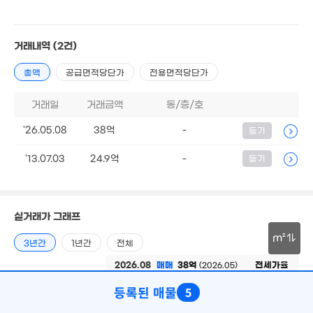
20.6억
6억
75만
16억
'15. 08
'10. 11
5m²
'21. 09
2.75억
거래내역
(2건)
4.3억
2억
58m²
66m²
46m²
3.55억
총액
공급면적당단가
전용면적당단가
'16. 10
2.88억
35m²
월 70만
거래일
거래금액
동/층/호
25m²
2.55억
월 50만
36m²
53m²
'26.05.08
38억
-
등기
4.55억
월 80만
83m²
55m²
'13.07.03
24.9억
-
등기
월 65만
21m²
6.2억
월 65만
95m²
5.45억
19m²
122m²
월 60만
5.05억
실거래가 그래프
8,000만
월 60만
17m²
68m²
35m²
28m²
m²
3년간
1년간
전체
30m
2026.08
매매
38억
전세가율
(2026.05)
월 48만
3.14억
3.1억
전세
0
0.00%
월 60만
(-)
75m²
63m²
70m²
7.55억
26m²
등록된 매물
5
38억
'17. 08