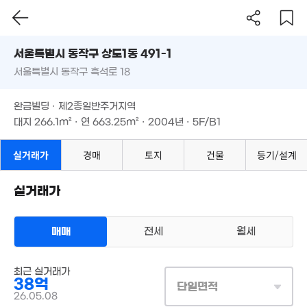
월 60만
서울시 동작구 상도1동 491-1
52m²
서울특별시 동작구 흑석로 18
도로명
3.55억
서울특별시 동작구 상도1동 491-1
필터
매물 탐색
40m²
완금빌딩 · 제2종일반주거지역
서울특별시 동작구 흑석로 18
대지
266.1m²
· 연
663.25m²
· 2004년 · 5F/B1
완금빌딩 · 제2종일반주거지역
2억
대지
266.1m²
· 연
663.25m²
· 2004년 · 5F/B1
40m²
2.1억
37m²
실거래가
경매
토지
건물
등기/설계
53.6억
매물
2.95억
'24. 12
.5억
93m²
. 10
실거래가
2.55억
114m²
4억
17
81m²
'24
매매
전세
월세
1.7억
월 66만
57m²
매물가 보기
31m²
상업용건물
최근 실거래가
14.95억
매매 38억
실거래
매물
38억
'15. 12
단일면적
대지
266m²
/
연
663m²
월 90만
계약일 '26. 05
26.05.08
27m²