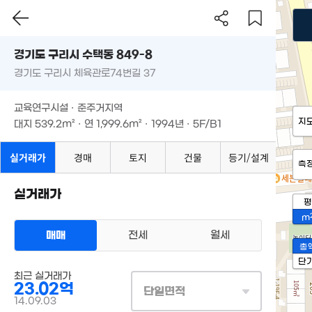
경기도 구리시 수택동 849-8
경기도 구리시 체육관로74번길 37
교육연구시설 · 준주거지역
지
대지
539.2m²
· 연
1,999.6m²
· 1994년 · 5F/B1
실거래가
경매
토지
건물
등기/설계
측
실거래가
평
m
매매
전세
월세
총
단
최근 실거래가
23.02억
단일면적
14.09.03