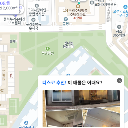
00만원
35.3억
연
2,000m²
'19. 02
디스코 추천!
이 매물은 어때요?