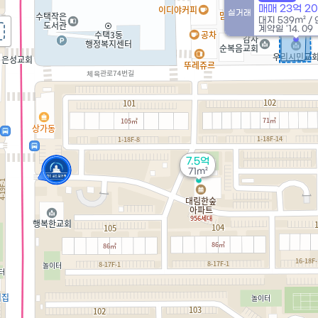
매매 23억 2
실거래
대지
539m²
/
계약일 '14. 09
7.5억
71m²