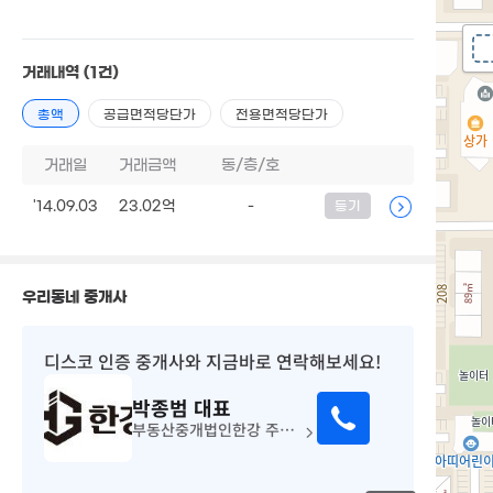
거래내역
(1건)
총액
공급면적당단가
전용면적당단가
거래일
거래금액
동/층/호
'14.09.03
23.02억
-
등기
우리동네 중개사
디스코 인증 중개사
와 지금바로 연락해보세요!
박종범
대표
부동산중개법인한강 주식회사