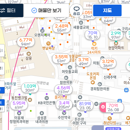
87m²
127m²
75m²
76m²
필터
매물만 보기
지도
6.4억
2.1억
3.05억
'20. 02
3.1억
51m²
37m²
64m²
2.48억
55m²
70억
2.9억
'15. 10
97m²
6.77억
94m²
도
3.55억
3.7억
51m²
3.12억
49m²
36m²
정
1.03억
4.56억
2
30m²
237m²
액
3.4억
5.95억
81.9억
70억
205m²
61m²
'23. 05
가
'26. 08
상업용건물