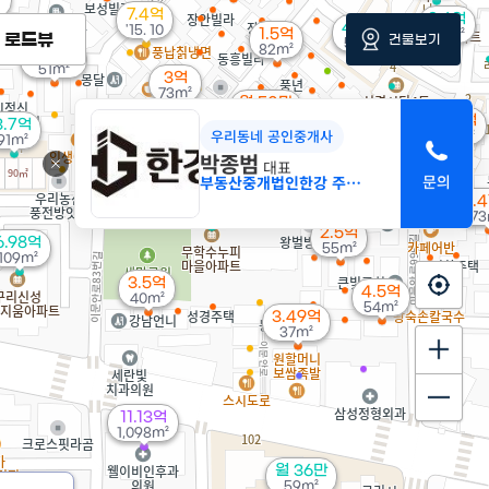
7.4억
2.6억
4.6억
'15. 10
1.5억
30m²
로드뷰
건물보기
59m²
82m²
3.55억
51m²
3억
73m²
월 50만
8억
48m²
4.5억
3.7억
'21. 09
우리동네 공인중개사
56m²
91m²
박종범
대표
부동산중개법인한강 주식회사
8억
6.
112m²
73
2.5억
6.98억
55m²
109m²
3.5억
4.5억
40m²
54m²
3.49억
37m²
11.13억
1,098m²
월 36만
59m²