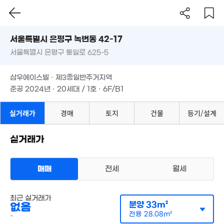
34m²
3.6억
62m²
서울시 은평구 녹번동 42-17
서울특별시 은평구 통일로 625-5
도로명
35억
매물
서울특별시 은평구 녹번동 42-17
2.54억
2.36억
필터
매물 탐색
'24. 07
33m²
83m²
삼우에이스빌 · 제3종일반주거지역
서울특별시 은평구 통일로 625-5
3억
준공 2024년 · 20세대 / 1호 · 6F/B1
2.35억
54m²
43m²
1억
삼우에이스빌 · 제3종일반주거지역
38m²
준공 2024년 · 20세대 / 1호 · 6F/B1
1.2억
2.12억
월 57만
1.75억
29m²
71m²
82m²
38m²
실거래가
경매
토지
건물
등기/설계
2.2억
33m²
1.65억
50m²
실거래가
5.15억
1.25억
177m²
'10. 03
3.25억
67m²
매매
전세
월세
1.55억
70m²
다세대
최근 실거래가
전세 2억 6000만원
분양
33m²
없음
실거래
2.67억
공급
32m²
/
전용
27m²
전용
28.08m²
-
35m²
계약일 '26. 08