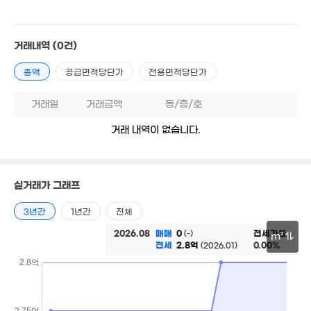
2.24억
40m²
거래내역
(0건)
총액
공급면적당단가
전용면적당단가
3.3억
거래일
거래금액
동/층/호
88m²
2.68억
거래 내역이 없습니다.
53m²
실거래가 그래프
3년간
1년간
전체
2026.08
매매
0
전세가율
(-)
m²
전세
2.8억
0.00%
(2026.01)
1.4억
56m²
30m
2.8억
2.75억