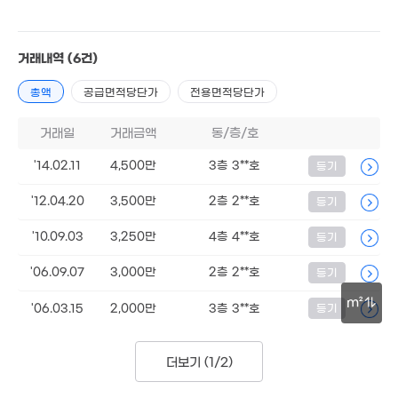
'23. 11
거래내역
(6건)
총액
공급면적당단가
전용면적당단가
거래일
거래금액
동/층/호
'14.02.11
4,500만
3층 3**호
등기
'12.04.20
3,500만
2층 2**호
등기
'10.09.03
3,250만
4층 4**호
등기
'06.09.07
3,000만
2층 2**호
등기
m²
'06.03.15
2,000만
3층 3**호
등기
30m
더보기 (
1/2
)