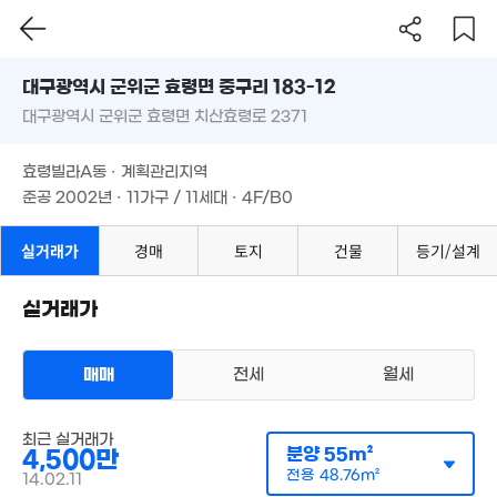
'11. 06
대구시 군위군 효령면 중구리 183-12
대구광역시 군위군 효령면 치산효령로 2371
도로명
3,100만
대구광역시 군위군 효령면 중구리 183-12
필터
매물 탐색
'15. 02
효령빌라A동 · 계획관리지역
대구광역시 군위군 효령면 치산효령로 2371
준공 2002년 · 11가구 / 11세대 · 4F/B0
효령빌라A동 · 계획관리지역
준공 2002년 · 11가구 / 11세대 · 4F/B0
실거래가
경매
토지
건물
등기/설계
7,000만
1,800만
'15. 11
'16. 12
실거래가
매매
전세
월세
1.33억
'21. 12
5,200만
다세대
96m²
최근 실거래가
매매 4500만원
실거래
분양
55m²
4,500만
공급
55m²
/
전용
49m²
계약일 '14. 02
전용
48.76m²
14.02.11
275만