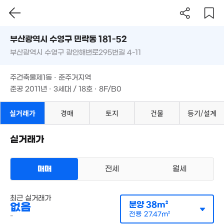
'25. 02
48m²
18.5억
부산시 수영구 민락동 181-52
'21. 10
1.5억
부산광역시 수영구 광안해변로295번길 4-11
도로명
4.5억
45m²
2.7억
5. 09
부산광역시 수영구 민락동 181-52
필터
매물 탐색
3.5억
85m²
주건축물제1동 · 준주거지역
69m²
1.75억
부산광역시 수영구 광안해변로295번길 4-11
준공 2011년 · 3세대 / 18호 · 8F/B0
5,500만
75m²
3.2억
20m²
1.24억
187m²
'08. 04
11.8억
주건축물제1동 · 준주거지역
8.3억
'24. 04
'22. 07
준공 2011년 · 3세대 / 18호 · 8F/B0
3.15억
11.6억
98m²
3.98억
'25. 03
'18. 10
10.1억
실거래가
경매
토지
건물
등기/설계
'22. 01
실거래가
1.06억
8,700만
27.7억
38m²
41m²
'24. 06
28.5억
'25. 03
매매
전세
월세
9,400만
30m²
1.62억
다세대
최근 실거래가
71m²
월세 -/32만원
2.2억
실거래
분양
38m²
없음
55m²
공급
25m²
/
전용
18m²
월 54만
계약일 '23. 10
전용
27.47m²
-
30m²