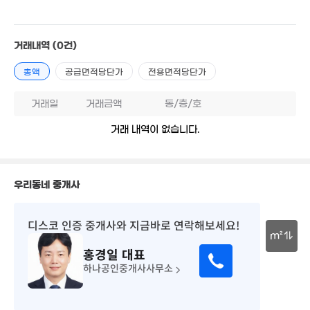
2,500만
매물
5.8억
14m²
21. 02
거래내역
(0건)
31억
매물
총액
공급면적당단가
전용면적당단가
'24. 07
6억
9. 07
3.78억
77m²
거래일
거래금액
동/층/호
48억
'24. 12
거래 내역이 없습니다.
13.93억
1,469m²
42억
75억
우리동네 중개사
'22. 03
'26. 07
디스코 인증 중개사
와 지금바로 연락해보세요!
33.5억
'23. 08
6.8억
m²
114m²
홍경일
대표
30m
하나공인중개사사무소
12.6억
21.23억
'12. 05
38.7억
'21. 04
'22. 07