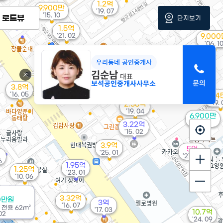
1.2억
9,900만
'19. 07
2.8억
'15. 10
로드뷰
단지보기
'22. 07
1.5억
'21. 02
9,000
'06. 1
2.5억
2,400만
우리동네 공인중개사
'21. 09
'25. 05
김순남
대표
1.3억
보석공인중개사사무소
'18. 03
3.8억
11.37억
'16. 05
6.4
'22. 08
'19.
2.36억
'19. 04
6,900만
64m²
3.22억
'15. 02
3.9억
5억
'25. 01
'21. 05
6
1.95억
1.25억
'23. 01
'10. 06
3.32억
0만원
3억
'16. 07
/
전용
62m²
'17. 03
10.7억
02
'24. 09