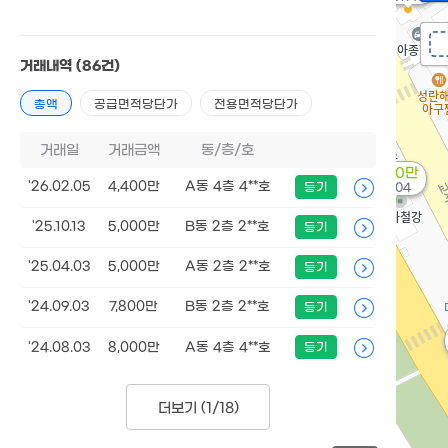
거래내역
(86건)
총액
공급면적당단가
전용면적당단가
거래일
거래금액
동/층/호
3,720만
'26.02.05
4,400만
A동 4층 4**호
등기
'12. 04
'25.10.13
5,000만
B동 2층 2**호
등기
'25.04.03
5,000만
A동 2층 2**호
등기
'24.09.03
7,800만
B동 2층 2**호
등기
'24.08.03
8,000만
A동 4층 4**호
등기
더보기 (
1/18
)