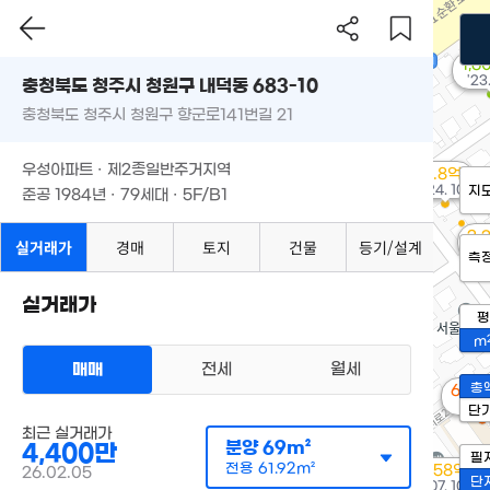
1,6
'23
충청북도 청주시 청원구 내덕동 683-10
충청북도 청주시 청원구 향군로141번길 21
우성아파트 · 제2종일반주거지역
1.8억
'24. 10
지
준공 1984년 · 79세대 · 5F/B1
2.
실거래가
경매
토지
건물
등기/설계
'22
측
실거래가
평
m
매매
전세
월세
총
6,0
72m
단
최근 실거래가
분양
69m²
4,400만
필
전용
61.92m²
1.58억
26.02.05
단
'07. 10