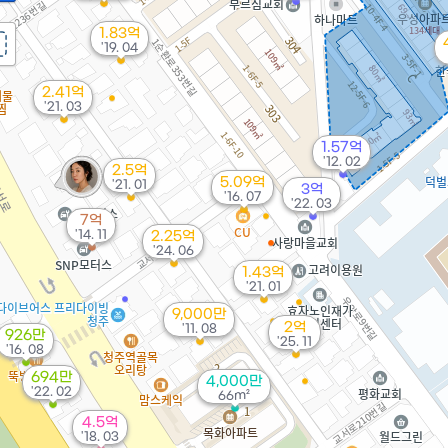
1.83억
'19. 04
2.41억
'21. 03
1.57억
'12. 02
2.5억
5.09억
'21. 01
3억
'16. 07
'22. 03
7억
'14. 11
2.25억
'24. 06
1.43억
'21. 01
9,000만
2억
'11. 08
926만
'25. 11
'16. 08
694만
4,000만
'22. 02
66m²
4.5억
'18. 03