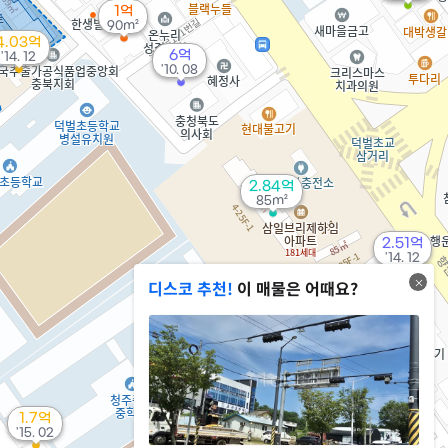
1억
90m²
4.03억
6억
'14. 12
'10. 08
2.84억
85m²
2.51억
'14. 12
디스코 추천!
이 매물은 어때요?
1.73억
'26. 03
6,500만
'13. 03
1.7억
'15. 02