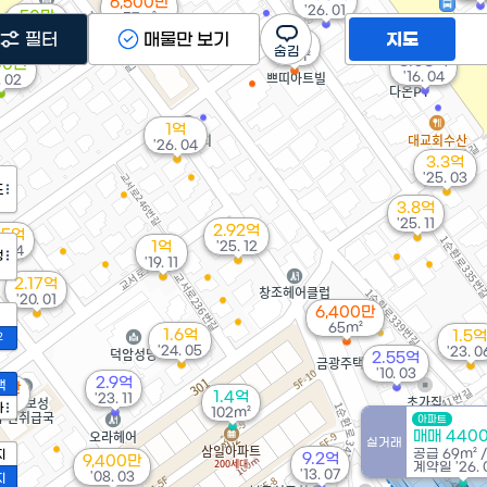
6,500만
'26. 01
50만
57m²
'23. 02
필터
매물만 보기
지도
1.3억
93m²
3.06억
00만
'16. 04
. 02
1억
'26. 04
3.3억
'25. 03
도
3.8억
'25. 11
2.92억
35억
1억
'25. 12
. 04
정
'19. 11
2.17억
'20. 01
6,400만
65m²
1.6억
1.5억
2
'24. 05
'23. 0
2.55억
'10. 03
2.9억
액
00만
1.4억
'23. 11
²
가
102m²
아파트
매매 440
실거래
공급
69m²
지
9.2억
9,400만
계약일 '26. 
'13. 07
'08. 03
지