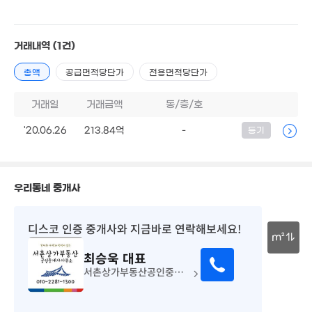
'21. 10
'26. 01
'20. 07
14.5억
월 35만
'23. 09
52m²
3,654만
4,279만
거래내역
(1건)
'25. 05
'24. 07
총액
공급면적당단가
전용면적당단가
7,454만
29억
'19. 11
'26. 05
거래일
거래금액
동/층/호
11.7억
22억
매물
15.48억
'14. 03
'26. 01
매물
'20.06.26
213.84억
-
등기
'07. 02
24억
'19. 06
우리동네 중개사
1.54억
'22. 12
71.1억
'15. 07
12.66억
31.5억
디스코 인증 중개사
와 지금바로 연락해보세요!
3억
'22. 12
'22. 04
9.6억
m²
'25. 09
'11. 12
최승욱
대표
15.6억
30m
40.6억
30억
'21. 11
서촌상가부동산공인중개사사무소
매물
'21. 08
'25. 11
130억
'26. 08