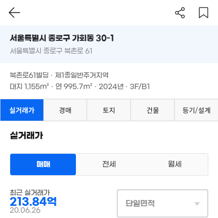
월 1,300만
22억
299m²
서울시 종로구 가회동 30-1
'22. 12
서울특별시 종로구 북촌로 61
도로명
25.92억
'07. 02
서울특별시 종로구 가회동 30-1
필터
매물 탐색
월 1,000만
북촌로61빌딩 · 제1종일반주거지역
237m²
서울특별시 종로구 북촌로 61
대지
1,155m²
· 연
995.7m²
· 2024년 · 3F/B1
1.3억
31.9억
'23. 04
'16. 09
북촌로61빌딩 · 제1종일반주거지역
대지
1,155m²
· 연
995.7m²
· 2024년 · 3F/B1
7,295만
112억
매물
'26. 04
실거래가
경매
토지
건물
'21. 04
등기/설계
25억
'25. 07
20억
'25. 01
실거래가
63억
월 63만
'25. 08
32m²
14.4억
9,000만
'26. 03
매매
전세
월세
'25. 01
0억
14.39억
상업용건물
3. 07
최근 실거래가
'22. 09
매매 213억 8358만원
8.5억
실거래
213.84억
'22. 08
대지
1,155m²
/
연
1,428m²
단일면적
계약일 '20. 06
20.06.26
33억
22.5억
1.67억