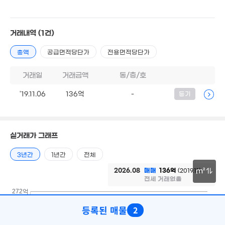
'26. 06
거래내역
(1건)
837억
378억
'25. 06
월 1,400만
307억
'21. 01
매물
112m²
'24. 10
총액
공급면적당단가
전용면적당단가
월 800
175m²
거래일
거래금액
동/층/호
월 2,118만
3.5억
609m²
3.7억
81m²
'19.11.06
136억
-
등기
월 1,000만
83m²
0m²
실거래가 그래프
4.25억
96m²
1,52
3년간
1년간
전체
매물
'22. 0
2026.08
매매
136억
(2019.11)
m²
전세 거래없음
1.93억
30m
272억
매물
97m²
등록된 매물
2