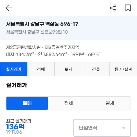
서울시 강남구 역삼동 696-17
50억
6. 04
서울특별시 강남구 선릉로93길 10
도로명
서울특별시 강남구 역삼동 696-17
필터
매물 탐색
제2종근린생활시설 · 제3종일반주거지역
157억
서울특별시 강남구 선릉로93길 10
대지
484.2m²
· 연
1,882.64m²
· 1991년 · 6F/B1
'18. 07
63.5억
'21. 05
3.53억
제2종근린생활시설 · 제3종일반주거지역
67m²
대지
484.2m²
· 연
1,882.64m²
· 1991년 · 6F/B1
월 190만
실거래가
경매
토지
건물
등기/설계
130억
65m²
'25. 09
실거래가
149억
'26. 06
100억
'25. 11
매매
전세
월세
22억
210억
매물
'14. 07
'26. 06
매물가 보기
상업용건물
최근 실거래가
매매 136억
136억
실거래
단일면적
대지
484m²
/
연
1,883m²
19.11.06
월 600만
계약일 '19. 11
150억
183m²