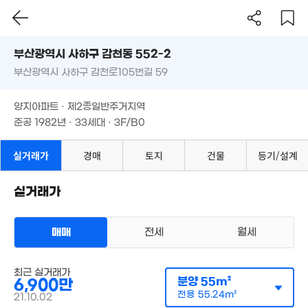
부산시 사하구 감천동 552-2
부산광역시 사하구 감천로105번길 59
도로명
부산광역시 사하구 감천동 552-2
필터
매물 탐색
양지아파트 · 제2종일반주거지역
부산광역시 사하구 감천로105번길 59
준공 1982년 · 33세대 · 3F/B0
7,500만
70m²
양지아파트 · 제2종일반주거지역
준공 1982년 · 33세대 · 3F/B0
실거래가
경매
토지
건물
등기/설계
실거래가
매매
전세
월세
8,000만
87m²
최근 실거래가
분양
55m²
6,900만
2,500
전용
55.24m²
66m²
21.10.02
다세대