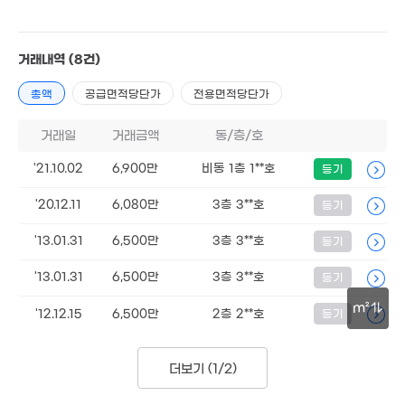
매매 6900만원
실거래
1.65
공급
55m²
/
전용
55m²
'21. 06
계약일 '21. 10
거래내역
(8건)
1.78억
7,675만
'23. 06
1.5억
'11. 05
'23. 07
총액
공급면적당단가
전용면적당단가
1.62억
'23. 06
1.81억
거래일
거래금액
동/층/호
'20. 12
4,500만
70m²
'21.10.02
6,900만
비동 1층 1**호
등기
,900만
3,193만
'24. 08
'23. 08
1.
'20.12.11
6,080만
3층 3**호
5,050만
등기
12
6,500만
60m²
57m²
'13.01.31
6,500만
3층 3**호
등기
2.1억
1.4억
'25. 01
'24. 10
'13.01.31
6,500만
3층 3**호
등기
m²
'12.12.15
6,500만
2층 2**호
등기
1.8억
1.55억
30m
'16. 06
'13. 02
더보기 (
1/2
)