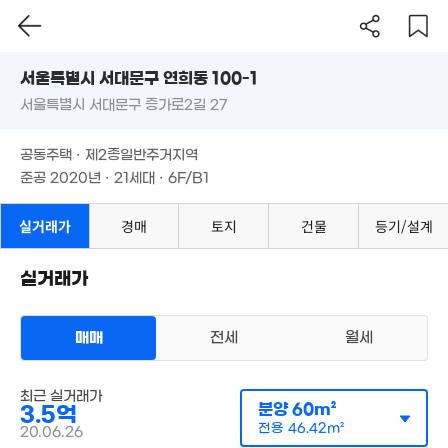
서울시 서대문구 연희동 100-1
1.43억
0m²
서울특별시 서대문구 증가로2길 27
도로명
서울특별시 서대문구 연희동 100-1
필터
매물 탐색
공동주택 · 제2종일반주거지역
서울특별시 서대문구 증가로2길 27
준공 2020년 · 21세대 · 6F/B1
공동주택 · 제2종일반주거지역
4
25억
준공 2020년 · 21세대 · 6F/B1
10
'26. 04
3.3억
1.9억
77m²
실거래가
경매
토지
건물
등기/설계
43m²
10.25억
3.1억
12.5억
'08. 03
63m²
5.5억
5.6억
'17. 11
실거래가
'18. 01
81m²
9.4억
매물
'17. 08
매매
전세
월세
2.59억
18억
13.7억
42m²
7m²
'16. 05
8.8억
다세대
15
월 30만
118m²
매매 3억 5000만원
최근 실거래가
'20
실거래
33m²
분양
60m²
3.5억
공급
60m²
/
전용
46m²
계약일 '20. 06
23억
전용
46.42m²
20.06.26
'24. 06